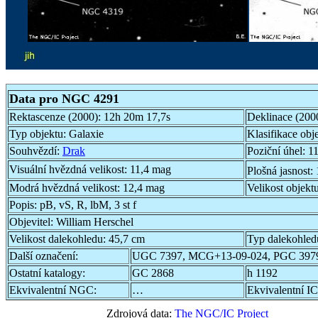
Data pro NGC 4291
Rektascenze (2000):
12h 20m 17,7s
Deklinace (200
Typ objektu:
Galaxie
Klasifikace obj
Souhvězdí:
Drak
Poziční úhel:
11
Visuální hvězdná velikost:
11,4 mag
Plošná jasnost:
Modrá hvězdná velikost:
12,4 mag
Velikost objekt
Popis:
pB, vS, R, lbM, 3 st f
Objevitel:
William Herschel
Velikost dalekohledu:
45,7 cm
Typ dalekohled
Další označení:
UGC 7397, MCG+13-09-024, PGC 397
Ostatní katalogy:
GC 2868
h 1192
Ekvivalentní NGC:
…
Ekvivalentní IC
Zdrojová data:
The NGC/IC Project