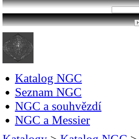
Katalog NGC
Seznam NGC
NGC a souhvězdí
NGC a Messier
Katalogy
>
Katalog NGC
>