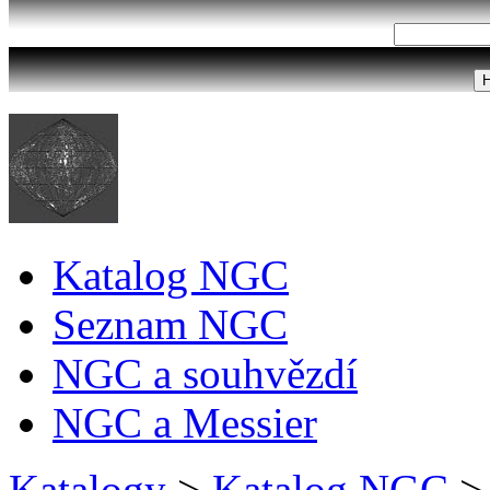
Katalog NGC
Seznam NGC
NGC a souhvězdí
NGC a Messier
Katalogy
>
Katalog NGC
>