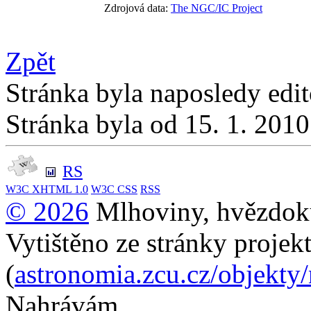
Zdrojová data:
The NGC/IC Project
Zpět
Stránka byla naposledy edi
Stránka byla od 15. 1. 201
RS
W3C
XHTML 1.0
W3C
CSS
RSS
© 2026
Mlhoviny, hvězdoku
Vytištěno ze stránky projek
(
astronomia.zcu.cz/objekty
Nahrávám...