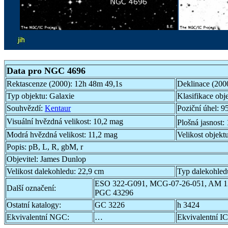
Data pro NGC 4696
Rektascenze (2000):
12h 48m 49,1s
Deklinace (200
Typ objektu:
Galaxie
Klasifikace obj
Souhvězdí:
Kentaur
Poziční úhel:
95
Visuální hvězdná velikost:
10,2 mag
Plošná jasnost:
Modrá hvězdná velikost:
11,2 mag
Velikost objekt
Popis:
pB, L, R, gbM, r
Objevitel:
James Dunlop
Velikost dalekohledu:
22,9 cm
Typ dalekohled
ESO 322-G091, MCG-07-26-051, AM 1
Další označení:
PGC 43296
Ostatní katalogy:
GC 3226
h 3424
Ekvivalentní NGC:
…
Ekvivalentní IC