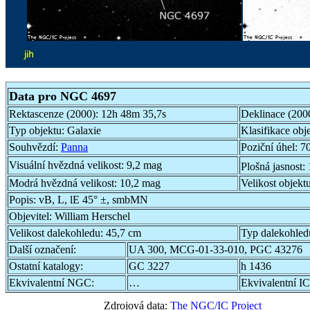
Data pro NGC 4697
Rektascenze (2000):
12h 48m 35,7s
Deklinace (200
Typ objektu:
Galaxie
Klasifikace obj
Souhvězdí:
Panna
Poziční úhel:
70
Visuální hvězdná velikost:
9,2 mag
Plošná jasnost:
Modrá hvězdná velikost:
10,2 mag
Velikost objekt
Popis:
vB, L, lE 45° ±, smbMN
Objevitel:
William Herschel
Velikost dalekohledu:
45,7 cm
Typ dalekohled
Další označení:
UA 300, MCG-01-33-010, PGC 43276
Ostatní katalogy:
GC 3227
h 1436
Ekvivalentní NGC:
…
Ekvivalentní IC
Zdrojová data:
The NGC/IC Project