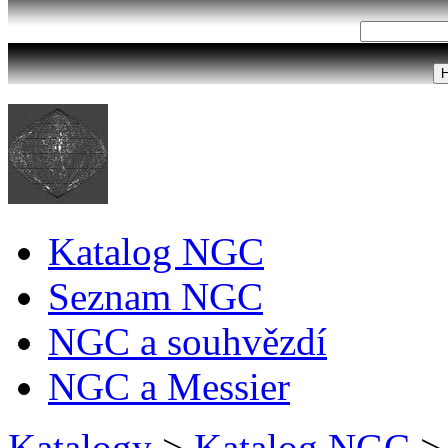
Katalog NGC
Seznam NGC
NGC a souhvězdí
NGC a Messier
Katalogy
>
Katalog NGC
>