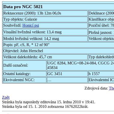
Data pro NGC 5021
Rektascenze (2000):
13h 12m 06,0s
Deklinace (200
Typ objektu:
Galaxie
Klasifikace obj
Souhvězdí:
Honicí psi
Poziční úhel:
78
Visuální hvězdná velikost:
13,4 mag
Plošná jasnost:
Modrá hvězdná velikost:
14,2 mag
Velikost objekt
Popis:
pF, cS, R, * 12 nf 90"
Objevitel:
John Herschel
Velikost dalekohledu:
45,7 cm
Typ dalekohled
UGC 8284, MCG+08-24-084, CGCG 24
Další označení:
45834
Ostatní katalogy:
GC 3451
h 1557
Ekvivalentní NGC:
…
Ekvivalentní IC
Zdrojová data:
Th
Zpět
Stránka byla naposledy editována 15. ledna 2010 v 19:41.
Stránka byla od 15. 1. 2010 zobrazena 16762022krát.