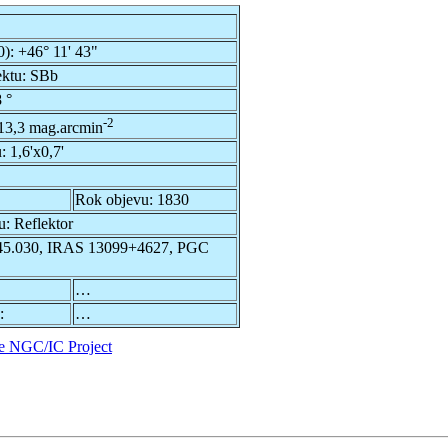
0):
+46° 11' 43"
ektu:
SBb
 °
-2
13,3 mag.arcmin
u:
1,6'x0,7'
Rok objevu:
1830
u:
Reflektor
5.030, IRAS 13099+4627, PGC
…
:
…
e NGC/IC Project