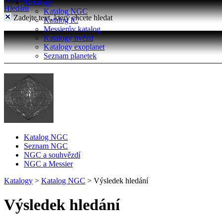
Katalogy
Hledání
Katalog NGC
Zadejte text, který chcete hledat
Katalog IC
Messierův katalog
Katalogy hvězd
Katalogy exoplanet
Seznam planetek
Katalog NGC
Seznam NGC
NGC a souhvězdí
NGC a Messier
Katalogy
>
Katalog NGC
>
Výsledek hledání
Výsledek hledání