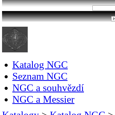
Katalog NGC
Seznam NGC
NGC a souhvězdí
NGC a Messier
Katalogy
>
Katalog NGC
>