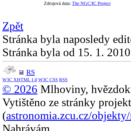
Zdrojová data:
The NGC/IC Project
Zpět
Stránka byla naposledy edi
Stránka byla od 15. 1. 201
RS
W3C
XHTML 1.0
W3C
CSS
RSS
© 2026
Mlhoviny, hvězdoku
Vytištěno ze stránky projek
(
astronomia.zcu.cz/objekty
Nahrávám...