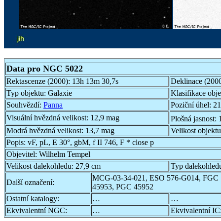
Data pro NGC 5022
Rektascenze (2000):
13h 13m 30,7s
Deklinace (200
Typ objektu:
Galaxie
Klasifikace obj
Souhvězdí:
Panna
Poziční úhel:
21
Visuální hvězdná velikost:
12,9 mag
Plošná jasnost:
Modrá hvězdná velikost:
13,7 mag
Velikost objekt
Popis:
vF, pL, E 30°, gbM, f II 746, F * close p
Objevitel:
Wilhelm Tempel
Velikost dalekohledu:
27,9 cm
Typ dalekohled
MCG-03-34-021, ESO 576-G014, FGC 
Další označení:
45953, PGC 45952
Ostatní katalogy:
…
…
Ekvivalentní NGC:
…
Ekvivalentní IC