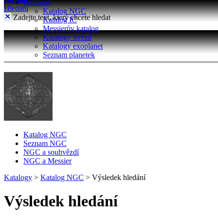
Katalogy
Hledání
Katalog NGC
Zadejte text, který chcete hledat
Katalog IC
Messierův katalog
Katalogy hvězd
Katalogy exoplanet
Seznam planetek
Katalog NGC
Seznam NGC
NGC a souhvězdí
NGC a Messier
Katalogy
>
Katalog NGC
>
Výsledek hledání
Výsledek hledání