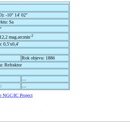
0):
-10° 14' 02"
ektu:
Sa
°
-2
12,2 mag.arcmin
u:
0,5'x0,4'
Rok objevu:
1886
du:
Refraktor
…
:
…
e NGC/IC Project