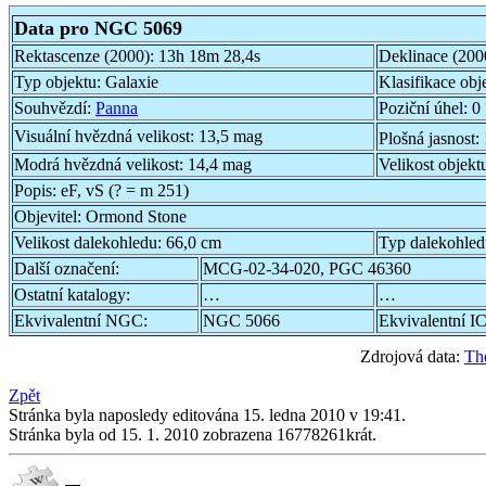
Data pro NGC 5069
Rektascenze (2000):
13h 18m 28,4s
Deklinace (200
Typ objektu:
Galaxie
Klasifikace obj
Souhvězdí:
Panna
Poziční úhel:
0 
Visuální hvězdná velikost:
13,5 mag
Plošná jasnost:
Modrá hvězdná velikost:
14,4 mag
Velikost objekt
Popis:
eF, vS (? = m 251)
Objevitel:
Ormond Stone
Velikost dalekohledu:
66,0 cm
Typ dalekohle
Další označení:
MCG-02-34-020, PGC 46360
Ostatní katalogy:
…
…
Ekvivalentní NGC:
NGC 5066
Ekvivalentní IC
Zdrojová data:
Th
Zpět
Stránka byla naposledy editována 15. ledna 2010 v 19:41.
Stránka byla od 15. 1. 2010 zobrazena 16778261krát.