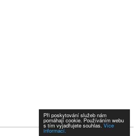
Při poskytování služeb nám
pomáhají cookie. Používáním webu
s tím vyjadřujete souhlas.
Více
informací.