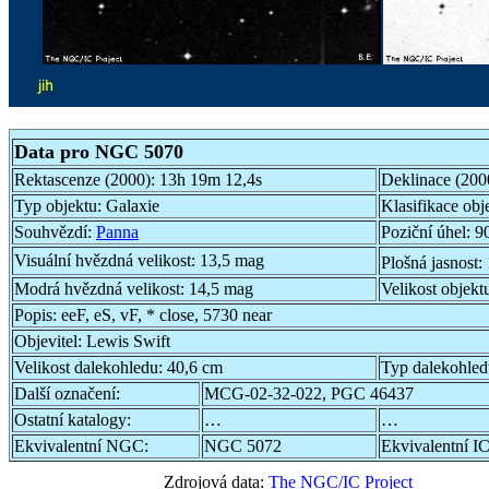
Data pro NGC 5070
Rektascenze (2000):
13h 19m 12,4s
Deklinace (200
Typ objektu:
Galaxie
Klasifikace obj
Souhvězdí:
Panna
Poziční úhel:
90
Visuální hvězdná velikost:
13,5 mag
Plošná jasnost:
Modrá hvězdná velikost:
14,5 mag
Velikost objekt
Popis:
eeF, eS, vF, * close, 5730 near
Objevitel:
Lewis Swift
Velikost dalekohledu:
40,6 cm
Typ dalekohle
Další označení:
MCG-02-32-022, PGC 46437
Ostatní katalogy:
…
…
Ekvivalentní NGC:
NGC 5072
Ekvivalentní IC
Zdrojová data:
The NGC/IC Project