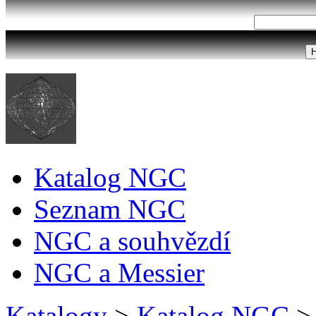
Katalog NGC
Seznam NGC
NGC a souhvězdí
NGC a Messier
Katalogy
>
Katalog NGC
>