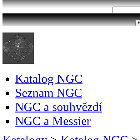
Katalog NGC
Seznam NGC
NGC a souhvězdí
NGC a Messier
Katalogy
>
Katalog NGC
>