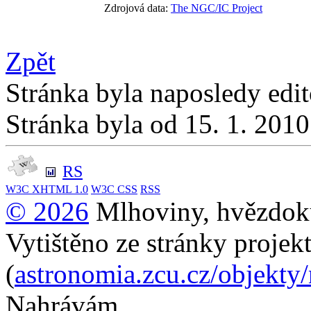
Zdrojová data:
The NGC/IC Project
Zpět
Stránka byla naposledy edi
Stránka byla od 15. 1. 201
RS
W3C
XHTML 1.0
W3C
CSS
RSS
© 2026
Mlhoviny, hvězdoku
Vytištěno ze stránky projek
(
astronomia.zcu.cz/objekty
Nahrávám...