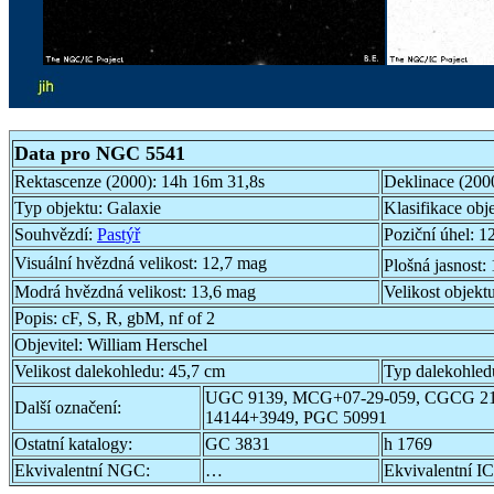
Data pro NGC 5541
Rektascenze (2000):
14h 16m 31,8s
Deklinace (200
Typ objektu:
Galaxie
Klasifikace obj
Souhvězdí:
Pastýř
Poziční úhel:
12
Visuální hvězdná velikost:
12,7 mag
Plošná jasnost:
Modrá hvězdná velikost:
13,6 mag
Velikost objekt
Popis:
cF, S, R, gbM, nf of 2
Objevitel:
William Herschel
Velikost dalekohledu:
45,7 cm
Typ dalekohled
UGC 9139, MCG+07-29-059, CGCG 21
Další označení:
14144+3949, PGC 50991
Ostatní katalogy:
GC 3831
h 1769
Ekvivalentní NGC:
…
Ekvivalentní IC