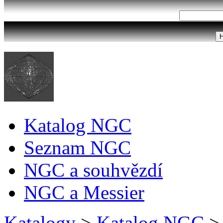
Katalog NGC
Seznam NGC
NGC a souhvězdí
NGC a Messier
Katalogy
>
Katalog NGC
>