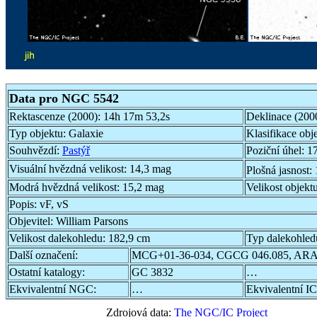
Data pro NGC 5542
Rektascenze (2000):
14h 17m 53,2s
Deklinace (200
Typ objektu:
Galaxie
Klasifikace obj
Souhvězdí:
Pastýř
Poziční úhel:
17
Visuální hvězdná velikost:
14,3 mag
Plošná jasnost:
Modrá hvězdná velikost:
15,2 mag
Velikost objekt
Popis:
vF, vS
Objevitel:
William Parsons
Velikost dalekohledu:
182,9 cm
Typ dalekohled
Další označení:
MCG+01-36-034, CGCG 046.085, ARA
Ostatní katalogy:
GC 3832
…
Ekvivalentní NGC:
…
Ekvivalentní IC
Zdrojová data:
The NGC/IC Project