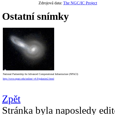
Zdrojová data:
The NGC/IC Project
Ostatní snímky
National Partnership for Advanced Computational Infrastructure (NPACI)
http://www.npaci.edu/online/ v4.9/galaxies2.html
Zpět
Stránka byla naposledy edi