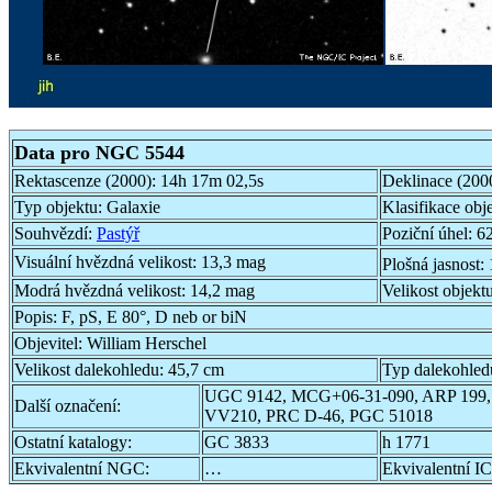
Data pro NGC 5544
Rektascenze (2000):
14h 17m 02,5s
Deklinace (200
Typ objektu:
Galaxie
Klasifikace obj
Souhvězdí:
Pastýř
Poziční úhel:
62
Visuální hvězdná velikost:
13,3 mag
Plošná jasnost:
Modrá hvězdná velikost:
14,2 mag
Velikost objekt
Popis:
F, pS, E 80°, D neb or biN
Objevitel:
William Herschel
Velikost dalekohledu:
45,7 cm
Typ dalekohled
UGC 9142, MCG+06-31-090, ARP 199
Další označení:
VV210, PRC D-46, PGC 51018
Ostatní katalogy:
GC 3833
h 1771
Ekvivalentní NGC:
…
Ekvivalentní IC