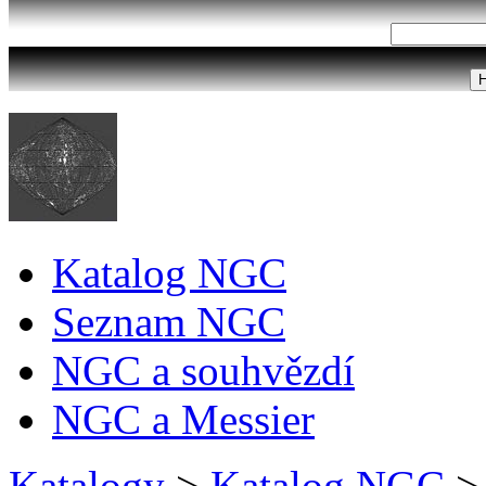
Katalog NGC
Seznam NGC
NGC a souhvězdí
NGC a Messier
Katalogy
>
Katalog NGC
>