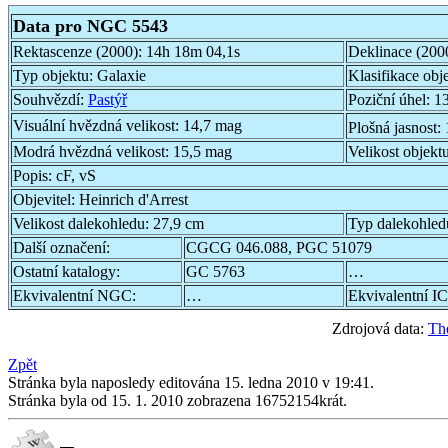
Data pro NGC 5543
Rektascenze (2000):
14h 18m 04,1s
Deklinace (200
Typ objektu:
Galaxie
Klasifikace obj
Souhvězdí:
Pastýř
Poziční úhel:
13
Visuální hvězdná velikost:
14,7 mag
Plošná jasnost:
Modrá hvězdná velikost:
15,5 mag
Velikost objekt
Popis:
cF, vS
Objevitel:
Heinrich d'Arrest
Velikost dalekohledu:
27,9 cm
Typ dalekohled
Další označení:
CGCG 046.088, PGC 51079
Ostatní katalogy:
GC 5763
…
Ekvivalentní NGC:
…
Ekvivalentní IC
Zdrojová data:
Th
Zpět
Stránka byla naposledy editována 15. ledna 2010 v 19:41.
Stránka byla od 15. 1. 2010 zobrazena 16752154krát.