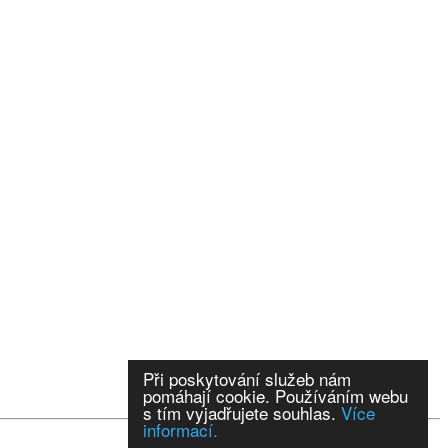
Při poskytování služeb nám
pomáhají cookie. Používáním webu
s tím vyjadřujete souhlas.
Více
informací.