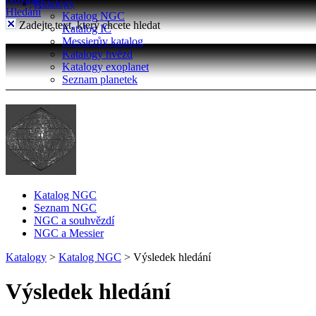
Katalogy
Hledání
Katalog NGC
Zadejte text, který chcete hledat
Katalog IC
Messierův katalog
Katalogy hvězd
Katalogy exoplanet
Seznam planetek
Katalog NGC
Seznam NGC
NGC a souhvězdí
NGC a Messier
Katalogy
>
Katalog NGC
>
Výsledek hledání
Výsledek hledání