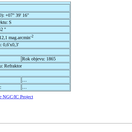
0):
+07° 39' 16"
ektu:
S
2 °
-2
12,1 mag.arcmin
u:
0,6'x0,3'
Rok objevu:
1865
u:
Refraktor
…
:
…
e NGC/IC Project