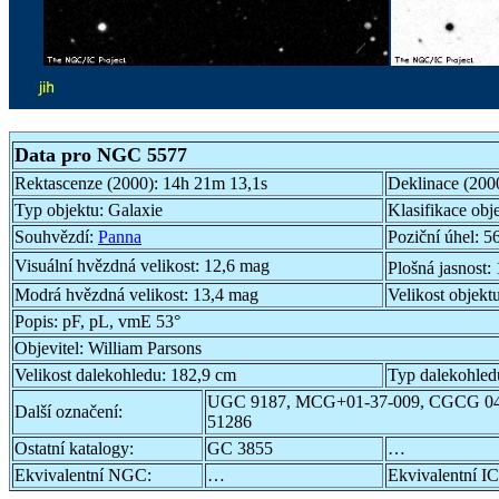
Data pro NGC 5577
Rektascenze (2000):
14h 21m 13,1s
Deklinace (200
Typ objektu:
Galaxie
Klasifikace obj
Souhvězdí:
Panna
Poziční úhel:
56
Visuální hvězdná velikost:
12,6 mag
Plošná jasnost:
Modrá hvězdná velikost:
13,4 mag
Velikost objekt
Popis:
pF, pL, vmE 53°
Objevitel:
William Parsons
Velikost dalekohledu:
182,9 cm
Typ dalekohled
UGC 9187, MCG+01-37-009, CGCG 04
Další označení:
51286
Ostatní katalogy:
GC 3855
…
Ekvivalentní NGC:
…
Ekvivalentní IC