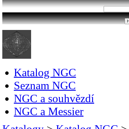
Katalog NGC
Seznam NGC
NGC a souhvězdí
NGC a Messier
Katalogy
>
Katalog NGC
>