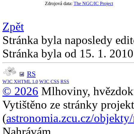
Zdrojová data:
The NGC/IC Project
Zpět
Stránka byla naposledy edi
Stránka byla od 15. 1. 201
RS
W3C
XHTML 1.0
W3C
CSS
RSS
© 2026
Mlhoviny, hvězdoku
Vytištěno ze stránky projek
(
astronomia.zcu.cz/objekty
Nahrávám...