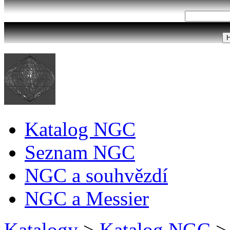
Katalog NGC
Seznam NGC
NGC a souhvězdí
NGC a Messier
Katalogy
>
Katalog NGC
>