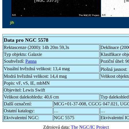
Data pro NGC 5578
Rektascenze (2000):
14h 20m 59,3s
Deklinace (200
Typ objektu:
Galaxie
Klasifikace obj
Souhvězdí:
Panna
Poziční úhel:
96
Visuální hvězdná velikost:
13,4 mag
Plošná jasnost:
Modrá hvězdná velikost:
14,4 mag
Velikost objekt
Popis:
vF, vS, lE, mbMN
Objevitel:
Lewis Swift
Velikost dalekohledu:
40,6 cm
Typ dalekohle
Další označení:
MCG+01-37-008, CGCG 047.021, UGC
Ostatní katalogy:
…
…
Ekvivalentní NGC:
NGC 5575
Ekvivalentní IC
Zdrojová data:
The NGC/IC Project