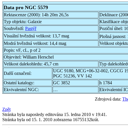
Data pro NGC 5579
Rektascenze (2000):
14h 20m 26,5s
Deklinace (200
Typ objektu:
Galaxie
Klasifikace obj
Souhvězdí:
Pastýř
Poziční úhel:
16
Visuální hvězdná velikost:
13,7 mag
Plošná jasnost:
Modrá hvězdná velikost:
14,4 mag
Velikost objekt
Popis:
vF, cL, p of 2
Objevitel:
William Herschel
Velikost dalekohledu:
45,7 cm
Typ dalekohled
UGC 9180, MCG+06-32-002, CGCG 191
Další označení:
PGC 51236, VV 142
Ostatní katalogy:
GC 3852
h 1784
Ekvivalentní NGC:
…
Ekvivalentní IC
Zdrojová data:
Th
Zpět
Stránka byla naposledy editována 15. ledna 2010 v 19:41.
Stránka byla od 15. 1. 2010 zobrazena 16755132krát.