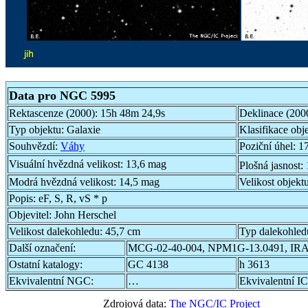
Data pro NGC 5995
Rektascenze (2000):
15h 48m 24,9s
Deklinace (200
Typ objektu:
Galaxie
Klasifikace obj
Souhvězdí:
Váhy
Poziční úhel:
17
Visuální hvězdná velikost:
13,6 mag
Plošná jasnost:
Modrá hvězdná velikost:
14,5 mag
Velikost objekt
Popis:
eF, S, R, vS * p
Objevitel:
John Herschel
Velikost dalekohledu:
45,7 cm
Typ dalekohled
Další označení:
MCG-02-40-004, NPM1G-13.0491, IRA
Ostatní katalogy:
GC 4138
h 3613
Ekvivalentní NGC:
…
Ekvivalentní IC
Zdrojová data:
The NGC/IC Project