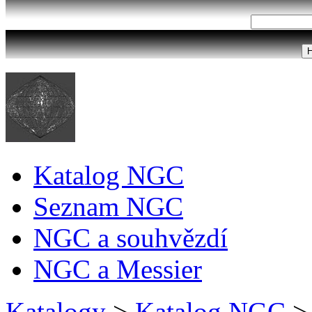
Katalog NGC
Seznam NGC
NGC a souhvězdí
NGC a Messier
Katalogy
>
Katalog NGC
>