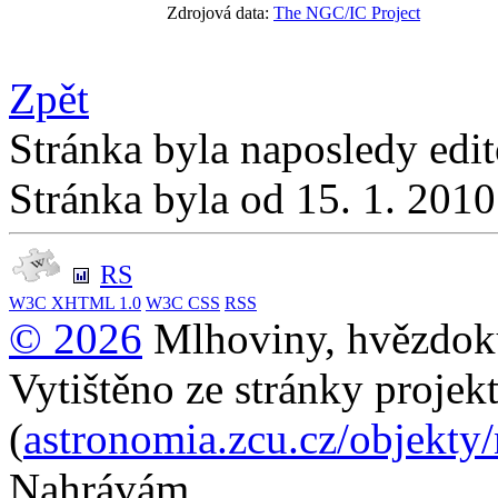
Zdrojová data:
The NGC/IC Project
Zpět
Stránka byla naposledy edi
Stránka byla od 15. 1. 201
RS
W3C
XHTML 1.0
W3C
CSS
RSS
© 2026
Mlhoviny, hvězdoku
Vytištěno ze stránky projek
(
astronomia.zcu.cz/objekty
Nahrávám...