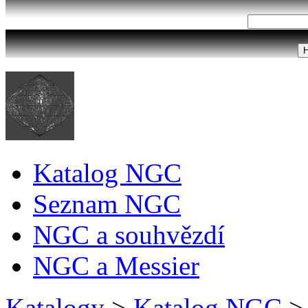
Katalog NGC
Seznam NGC
NGC a souhvězdí
NGC a Messier
Katalogy
>
Katalog NGC
>