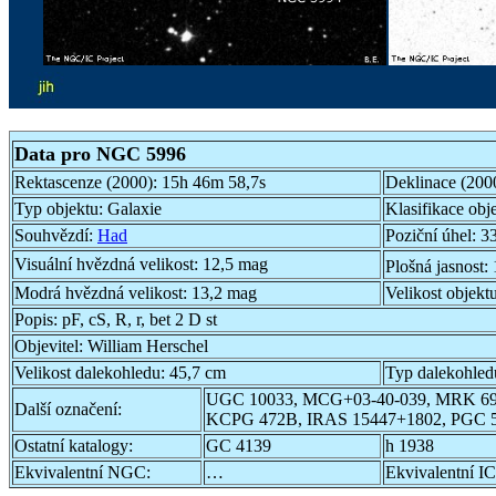
Data pro NGC 5996
Rektascenze (2000):
15h 46m 58,7s
Deklinace (200
Typ objektu:
Galaxie
Klasifikace obj
Souhvězdí:
Had
Poziční úhel:
33
Visuální hvězdná velikost:
12,5 mag
Plošná jasnost:
Modrá hvězdná velikost:
13,2 mag
Velikost objekt
Popis:
pF, cS, R, r, bet 2 D st
Objevitel:
William Herschel
Velikost dalekohledu:
45,7 cm
Typ dalekohled
UGC 10033, MCG+03-40-039, MRK 691
Další označení:
KCPG 472B, IRAS 15447+1802, PGC 
Ostatní katalogy:
GC 4139
h 1938
Ekvivalentní NGC:
…
Ekvivalentní IC