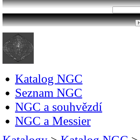
Katalog NGC
Seznam NGC
NGC a souhvězdí
NGC a Messier
Katalogy
>
Katalog NGC
>