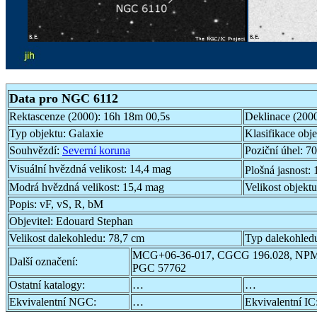
Data pro NGC 6112
Rektascenze (2000):
16h 18m 00,5s
Deklinace (200
Typ objektu:
Galaxie
Klasifikace obj
Souhvězdí:
Severní koruna
Poziční úhel:
70
Visuální hvězdná velikost:
14,4 mag
Plošná jasnost:
Modrá hvězdná velikost:
15,4 mag
Velikost objekt
Popis:
vF, vS, R, bM
Objevitel:
Edouard Stephan
Velikost dalekohledu:
78,7 cm
Typ dalekohled
MCG+06-36-017, CGCG 196.028, NP
Další označení:
PGC 57762
Ostatní katalogy:
…
…
Ekvivalentní NGC:
…
Ekvivalentní IC