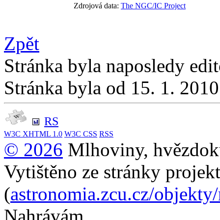
Zdrojová data:
The NGC/IC Project
Zpět
Stránka byla naposledy edi
Stránka byla od 15. 1. 201
RS
W3C
XHTML 1.0
W3C
CSS
RSS
© 2026
Mlhoviny, hvězdoku
Vytištěno ze stránky projek
(
astronomia.zcu.cz/objekty
Nahrávám...