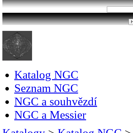
Katalog NGC
Seznam NGC
NGC a souhvězdí
NGC a Messier
Katalogy
>
Katalog NGC
>