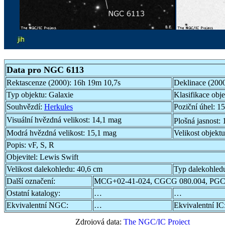
Data pro NGC 6113
Rektascenze (2000):
16h 19m 10,7s
Deklinace (200
Typ objektu:
Galaxie
Klasifikace obj
Souhvězdí:
Herkules
Poziční úhel:
15
Visuální hvězdná velikost:
14,1 mag
Plošná jasnost:
Modrá hvězdná velikost:
15,1 mag
Velikost objekt
Popis:
vF, S, R
Objevitel:
Lewis Swift
Velikost dalekohledu:
40,6 cm
Typ dalekohled
Další označení:
MCG+02-41-024, CGCG 080.004, PGC
Ostatní katalogy:
…
…
Ekvivalentní NGC:
…
Ekvivalentní IC
Zdrojová data:
The NGC/IC Project