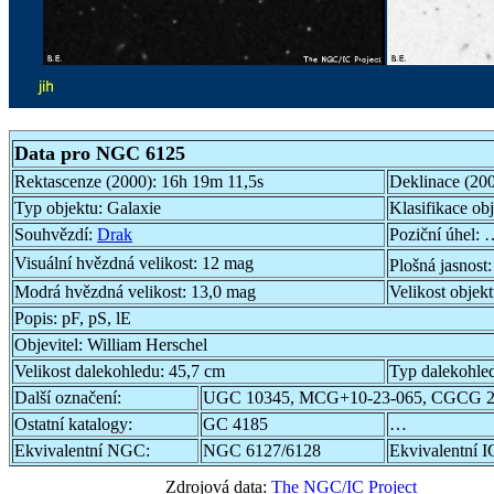
Data pro NGC 6125
Rektascenze (2000):
16h 19m 11,5s
Deklinace (20
Typ objektu:
Galaxie
Klasifikace ob
Souhvězdí:
Drak
Poziční úhel:
…
Visuální hvězdná velikost:
12 mag
Plošná jasnost
Modrá hvězdná velikost:
13,0 mag
Velikost objek
Popis:
pF, pS, lE
Objevitel:
William Herschel
Velikost dalekohledu:
45,7 cm
Typ dalekohle
Další označení:
UGC 10345, MCG+10-23-065, CGCG 29
Ostatní katalogy:
GC 4185
…
Ekvivalentní NGC:
NGC 6127/6128
Ekvivalentní I
Zdrojová data:
The NGC/IC Project