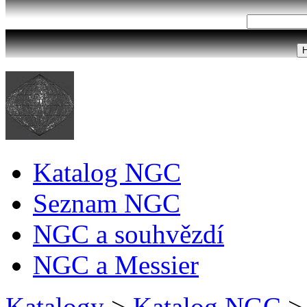
Katalog NGC
Seznam NGC
NGC a souhvězdí
NGC a Messier
Katalogy
>
Katalog NGC
>