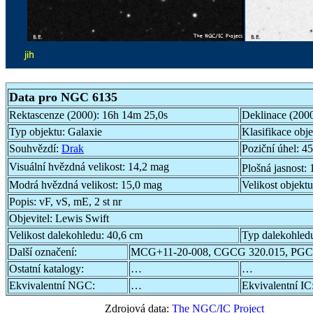
Data pro NGC 6135
Rektascenze (2000):
16h 14m 25,0s
Deklinace (200
Typ objektu:
Galaxie
Klasifikace obj
Souhvězdí:
Drak
Poziční úhel:
45
Visuální hvězdná velikost:
14,2 mag
Plošná jasnost:
Modrá hvězdná velikost:
15,0 mag
Velikost objekt
Popis:
vF, vS, mE, 2 st nr
Objevitel:
Lewis Swift
Velikost dalekohledu:
40,6 cm
Typ dalekohled
Další označení:
MCG+11-20-008, CGCG 320.015, PGC
Ostatní katalogy:
…
…
Ekvivalentní NGC:
…
Ekvivalentní IC
Zdrojová data:
The NGC/IC Project