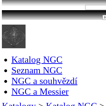
Katalog NGC
Seznam NGC
NGC a souhvězdí
NGC a Messier
Katalogy
>
Katalog NGC
>