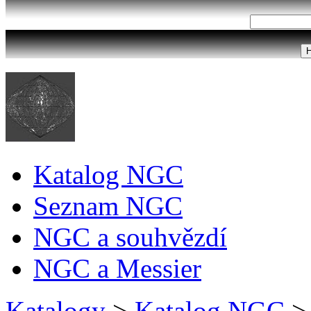
Katalog NGC
Seznam NGC
NGC a souhvězdí
NGC a Messier
Katalogy
>
Katalog NGC
>