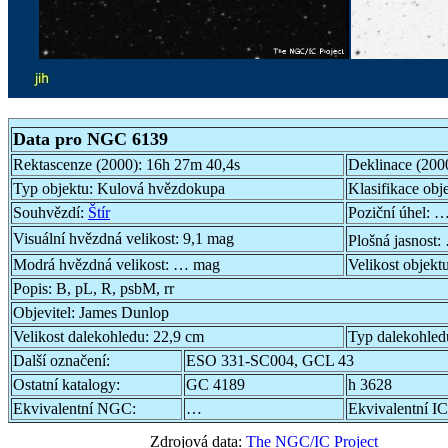
Data pro NGC 6139
Rektascenze (2000):
16h 27m 40,4s
Deklinace (200
Typ objektu:
Kulová hvězdokupa
Klasifikace obj
Souhvězdí:
Štír
Poziční úhel:
…
Visuální hvězdná velikost:
9,1 mag
Plošná jasnost:
Modrá hvězdná velikost:
… mag
Velikost objekt
Popis:
B, pL, R, psbM, rr
Objevitel:
James Dunlop
Velikost dalekohledu:
22,9 cm
Typ dalekohled
Další označení:
ESO 331-SC004, GCL 43
Ostatní katalogy:
GC 4189
h 3628
Ekvivalentní NGC:
…
Ekvivalentní IC
Zdrojová data:
The NGC/IC Project