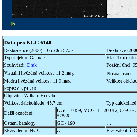
Data pro NGC 6140
Rektascenze (2000):
16h 20m 57,3s
Deklinace (200
Typ objektu:
Galaxie
Klasifikace obj
Souhvězdí:
Drak
Poziční úhel:
95
Visuální hvězdná velikost:
11,2 mag
Plošná jasnost:
Modrá hvězdná velikost:
11,9 mag
Velikost objekt
Popis:
cF, pL, iR
Objevitel:
William Herschel
Velikost dalekohledu:
45,7 cm
Typ dalekohled
UGC 10359, MCG+11-20-012, CGCG 3
Další označení:
57886
Ostatní katalogy:
GC 4190
…
Ekvivalentní NGC:
…
Ekvivalentní IC