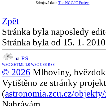
Zdrojová data:
The NGC/IC Project
Zpět
Stránka byla naposledy edi
Stránka byla od 15. 1. 201
RS
W3C
XHTML 1.0
W3C
CSS
RSS
© 2026
Mlhoviny, hvězdoku
Vytištěno ze stránky projek
(
astronomia.zcu.cz/objekty
Nahrávám...