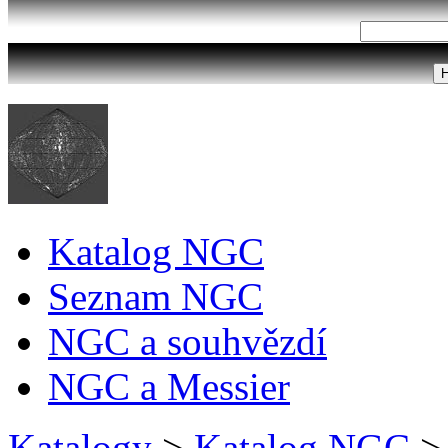
Katalog NGC
Seznam NGC
NGC a souhvězdí
NGC a Messier
Katalogy
>
Katalog NGC
>