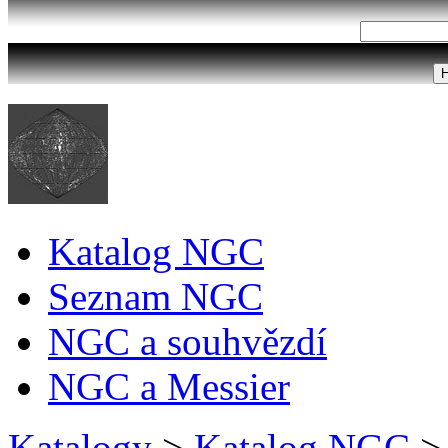
Katalog NGC
Seznam NGC
NGC a souhvězdí
NGC a Messier
Katalogy
>
Katalog NGC
>