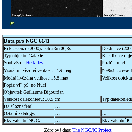
Data pro NGC 6141
Rektascenze (2000):
16h 23m 06,3s
Deklinace (200
Typ objektu:
Galaxie
Klasifikace obj
Souhvězdí:
Herkules
Poziční úhel:
…
Visuální hvězdná velikost:
14,9 mag
Plošná jasnost:
Modrá hvězdná velikost:
15,8 mag
Velikost objekt
Popis:
vF, pS, no Nucl
Objevitel:
Guillaume Bigourdan
Velikost dalekohledu:
30,5 cm
Typ dalekohled
Další označení:
…
Ostatní katalogy:
…
…
Ekvivalentní NGC:
…
Ekvivalentní IC
Zdrojová data:
The NGC/IC Project