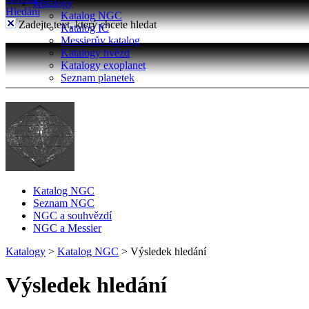
Katalogy
Hledání
Katalog NGC
Zadejte text, který chcete hledat
Katalog IC
Messierův katalog
Katalogy hvězd
Katalogy exoplanet
Seznam planetek
Katalog NGC
Seznam NGC
NGC a souhvězdí
NGC a Messier
Katalogy
>
Katalog NGC
>
Výsledek hledání
Výsledek hledání