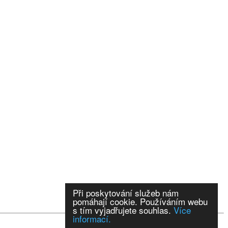
Při poskytování služeb nám
pomáhají cookie. Používáním webu
s tím vyjadřujete souhlas.
Více
informací.