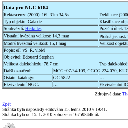
Data pro NGC 6184
Rektascenze (2000):
16h 31m 34,5s
Deklinace (200
Typ objektu:
Galaxie
Klasifikace obj
Souhvězdí:
Herkules
Poziční úhel:
13
Visuální hvězdná velikost:
14,3 mag
Plošná jasnost:
Modrá hvězdná velikost:
15,1 mag
Velikost objekt
Popis:
eF, vS, R, vlbM
Objevitel:
Edouard Stephan
Velikost dalekohledu:
78,7 cm
Typ dalekohled
Další označení:
MCG+07-34-109, CGCG 224.070, KUG
Ostatní katalogy:
GC 5822
…
Ekvivalentní NGC:
…
Ekvivalentní IC
Zdrojová data:
Th
Zpět
Stránka byla naposledy editována 15. ledna 2010 v 19:41.
Stránka byla od 15. 1. 2010 zobrazena 16759844krát.