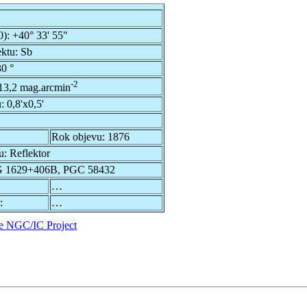
0):
+40° 33' 55"
ektu:
Sb
0 °
-2
13,2 mag.arcmin
u:
0,8'x0,5'
Rok objevu:
1876
u:
Reflektor
 1629+406B, PGC 58432
…
:
…
e NGC/IC Project