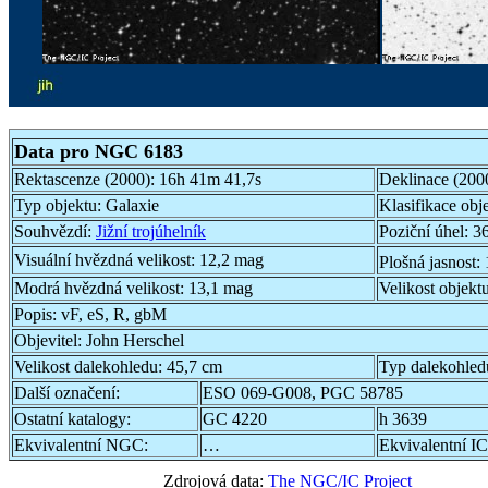
Data pro NGC 6183
Rektascenze (2000):
16h 41m 41,7s
Deklinace (200
Typ objektu:
Galaxie
Klasifikace obj
Souhvězdí:
Jižní trojúhelník
Poziční úhel:
36
Visuální hvězdná velikost:
12,2 mag
Plošná jasnost:
Modrá hvězdná velikost:
13,1 mag
Velikost objekt
Popis:
vF, eS, R, gbM
Objevitel:
John Herschel
Velikost dalekohledu:
45,7 cm
Typ dalekohled
Další označení:
ESO 069-G008, PGC 58785
Ostatní katalogy:
GC 4220
h 3639
Ekvivalentní NGC:
…
Ekvivalentní IC
Zdrojová data:
The NGC/IC Project