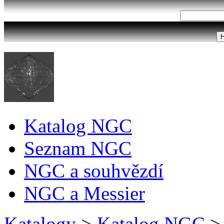
Katalog NGC
Seznam NGC
NGC a souhvězdí
NGC a Messier
Katalogy
>
Katalog NGC
>