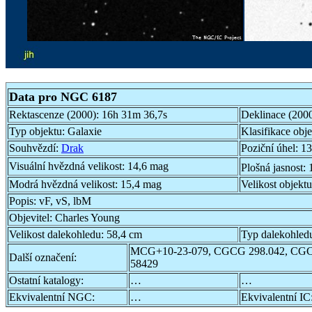
Data pro NGC 6187
Rektascenze (2000):
16h 31m 36,7s
Deklinace (200
Typ objektu:
Galaxie
Klasifikace obj
Souhvězdí:
Drak
Poziční úhel:
13
Visuální hvězdná velikost:
14,6 mag
Plošná jasnost:
Modrá hvězdná velikost:
15,4 mag
Velikost objekt
Popis:
vF, vS, lbM
Objevitel:
Charles Young
Velikost dalekohledu:
58,4 cm
Typ dalekohled
MCG+10-23-079, CGCG 298.042, CGC
Další označení:
58429
Ostatní katalogy:
…
…
Ekvivalentní NGC:
…
Ekvivalentní IC