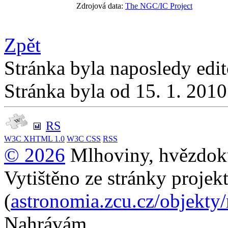
Zdrojová data:
The NGC/IC Project
Zpět
Stránka byla naposledy edi
Stránka byla od 15. 1. 201
RS
W3C
XHTML 1.0
W3C
CSS
RSS
© 2026
Mlhoviny, hvězdoku
Vytištěno ze stránky projek
(
astronomia.zcu.cz/objekty
Nahrávám...