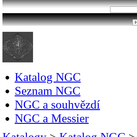
Katalog NGC
Seznam NGC
NGC a souhvězdí
NGC a Messier
Katalogy
>
Katalog NGC
>