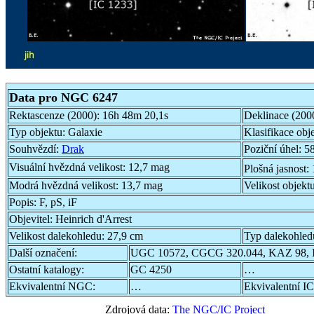
Data pro NGC 6247
Rektascenze (2000):
16h 48m 20,1s
Deklinace (200
Typ objektu:
Galaxie
Klasifikace obj
Souhvězdí:
Drak
Poziční úhel:
58
Visuální hvězdná velikost:
12,7 mag
Plošná jasnost:
Modrá hvězdná velikost:
13,7 mag
Velikost objekt
Popis:
F, pS, iF
Objevitel:
Heinrich d'Arrest
Velikost dalekohledu:
27,9 cm
Typ dalekohled
Další označení:
UGC 10572, CGCG 320.044, KAZ 98, 
Ostatní katalogy:
GC 4250
…
Ekvivalentní NGC:
…
Ekvivalentní IC
Zdrojová data:
The NGC/IC Project