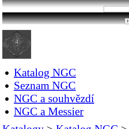
Katalog NGC
Seznam NGC
NGC a souhvězdí
NGC a Messier
Katalogy
>
Katalog NGC
>