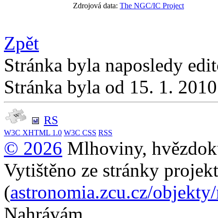
Zdrojová data:
The NGC/IC Project
Zpět
Stránka byla naposledy edi
Stránka byla od 15. 1. 201
RS
W3C
XHTML 1.0
W3C
CSS
RSS
© 2026
Mlhoviny, hvězdoku
Vytištěno ze stránky projek
(
astronomia.zcu.cz/objekty
Nahrávám...