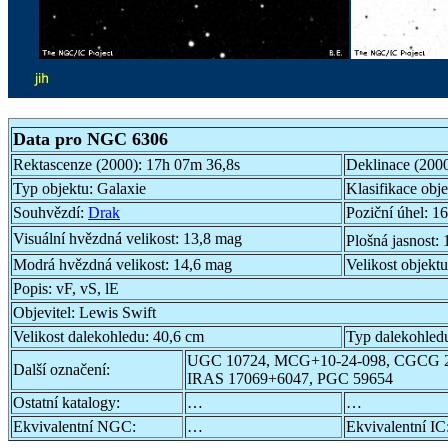
Data pro NGC 6306
Rektascenze (2000):
17h 07m 36,8s
Deklinace (200
Typ objektu:
Galaxie
Klasifikace obj
Souhvězdí:
Drak
Poziční úhel:
16
Visuální hvězdná velikost:
13,8 mag
Plošná jasnost:
Modrá hvězdná velikost:
14,6 mag
Velikost objekt
Popis:
vF, vS, lE
Objevitel:
Lewis Swift
Velikost dalekohledu:
40,6 cm
Typ dalekohled
UGC 10724, MCG+10-24-098, CGCG 2
Další označení:
IRAS 17069+6047, PGC 59654
Ostatní katalogy:
…
…
Ekvivalentní NGC:
…
Ekvivalentní IC