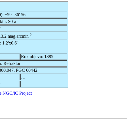
0):
+59° 36' 56"
ektu:
S0-a
°
-2
13,2 mag.arcmin
u:
1,2'x0,6'
Rok objevu:
1885
u:
Refraktor
00.047, PGC 60442
…
:
…
e NGC/IC Project