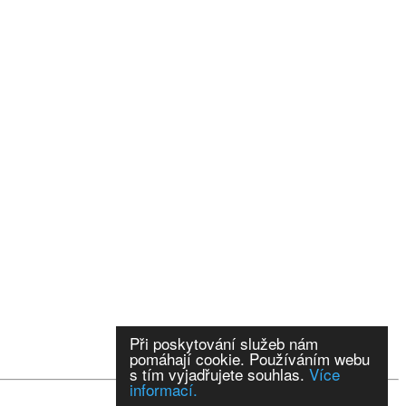
Při poskytování služeb nám
pomáhají cookie. Používáním webu
s tím vyjadřujete souhlas.
Více
informací.