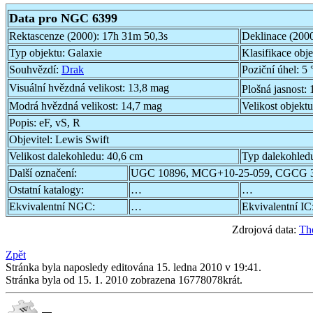
Data pro NGC 6399
Rektascenze (2000):
17h 31m 50,3s
Deklinace (200
Typ objektu:
Galaxie
Klasifikace obj
Souhvězdí:
Drak
Poziční úhel:
5 
Visuální hvězdná velikost:
13,8 mag
Plošná jasnost:
Modrá hvězdná velikost:
14,7 mag
Velikost objekt
Popis:
eF, vS, R
Objevitel:
Lewis Swift
Velikost dalekohledu:
40,6 cm
Typ dalekohled
Další označení:
UGC 10896, MCG+10-25-059, CGCG 3
Ostatní katalogy:
…
…
Ekvivalentní NGC:
…
Ekvivalentní IC
Zdrojová data:
Th
Zpět
Stránka byla naposledy editována 15. ledna 2010 v 19:41.
Stránka byla od 15. 1. 2010 zobrazena 16778078krát.