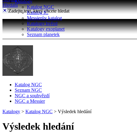
Katalogy
Hledání
Katalog NGC
Zadejte text, který chcete hledat
Katalog IC
Messierův katalog
Katalogy hvězd
Katalogy exoplanet
Seznam planetek
Katalog NGC
Seznam NGC
NGC a souhvězdí
NGC a Messier
Katalogy
>
Katalog NGC
>
Výsledek hledání
Výsledek hledání