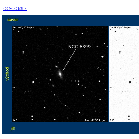
<<
NGC 6398