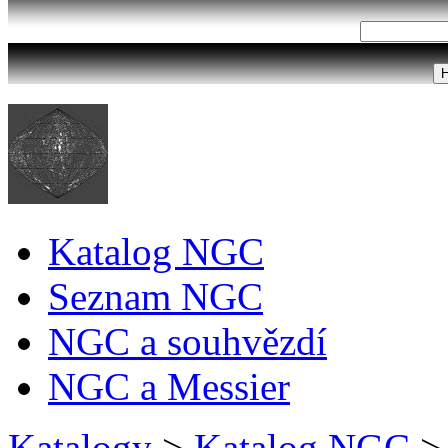
Katalog NGC
Seznam NGC
NGC a souhvězdí
NGC a Messier
Katalogy
>
Katalog NGC
>