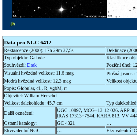
Data pro NGC 6412
Rektascenze (2000):
17h 29m 37,5s
Deklinace (200
Typ objektu:
Galaxie
Klasifikace obj
Souhvězdí:
Drak
Poziční úhel:
12
Visuální hvězdná velikost:
11,6 mag
Plošná jasnost:
Modrá hvězdná velikost:
12,3 mag
Velikost objekt
Popis:
Globular, cL, R, vgbM, rr
Objevitel:
William Herschel
Velikost dalekohledu:
45,7 cm
Typ dalekohled
UGC 10897, MCG+13-12-026, ARP 38,
Další označení:
IRAS 17313+7544, KARA 813, VV 444
Ostatní katalogy:
GC 4321
…
Ekvivalentní NGC:
…
Ekvivalentní IC