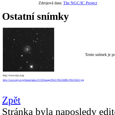
Zdrojová data:
The NGC/IC Project
Ostatní snímky
Tento snímek je 
http://www.niji.or.jp
http://www.niji.or.jp/home/taku-t/CCD/image/NGC/NGC6000-/NGC6412.jpg
Zpět
Stránka byla naposledy edi