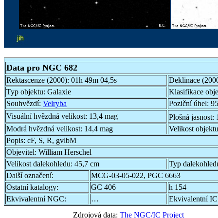
Data pro NGC 682
Rektascenze (2000):
01h 49m 04,5s
Deklinace (200
Typ objektu:
Galaxie
Klasifikace obj
Souhvězdí:
Velryba
Poziční úhel:
95
Visuální hvězdná velikost:
13,4 mag
Plošná jasnost:
Modrá hvězdná velikost:
14,4 mag
Velikost objekt
Popis:
cF, S, R, gvlbM
Objevitel:
William Herschel
Velikost dalekohledu:
45,7 cm
Typ dalekohled
Další označení:
MCG-03-05-022, PGC 6663
Ostatní katalogy:
GC 406
h 154
Ekvivalentní NGC:
…
Ekvivalentní IC
Zdrojová data:
The NGC/IC Project