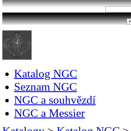
Katalog NGC
Seznam NGC
NGC a souhvězdí
NGC a Messier
Katalogy
>
Katalog NGC
>