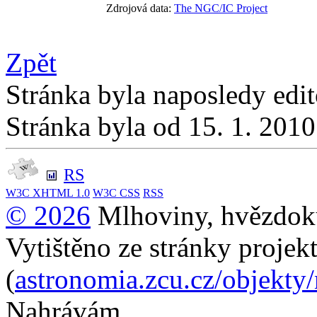
Zdrojová data:
The NGC/IC Project
Zpět
Stránka byla naposledy edi
Stránka byla od 15. 1. 201
RS
W3C
XHTML 1.0
W3C
CSS
RSS
© 2026
Mlhoviny, hvězdoku
Vytištěno ze stránky projek
(
astronomia.zcu.cz/objekty
Nahrávám...