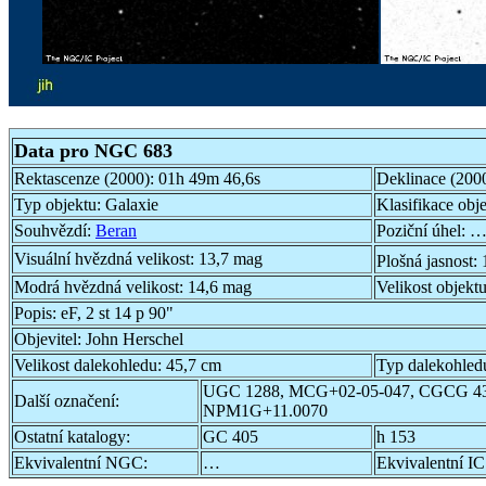
Data pro NGC 683
Rektascenze (2000):
01h 49m 46,6s
Deklinace (200
Typ objektu:
Galaxie
Klasifikace obj
Souhvězdí:
Beran
Poziční úhel:
…
Visuální hvězdná velikost:
13,7 mag
Plošná jasnost:
Modrá hvězdná velikost:
14,6 mag
Velikost objekt
Popis:
eF, 2 st 14 p 90"
Objevitel:
John Herschel
Velikost dalekohledu:
45,7 cm
Typ dalekohled
UGC 1288, MCG+02-05-047, CGCG 43
Další označení:
NPM1G+11.0070
Ostatní katalogy:
GC 405
h 153
Ekvivalentní NGC:
…
Ekvivalentní IC