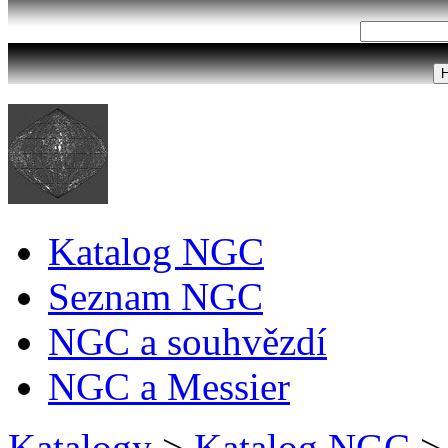
Katalog NGC
Seznam NGC
NGC a souhvězdí
NGC a Messier
Katalogy
>
Katalog NGC
>