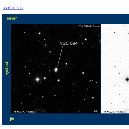
<<
NGC 693