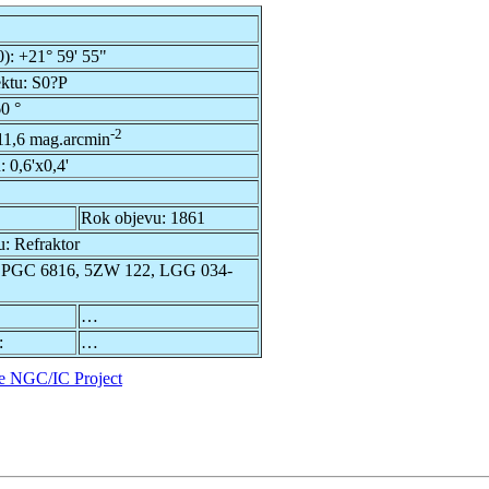
0):
+21° 59' 55"
ektu:
S0?P
0 °
-2
11,6 mag.arcmin
u:
0,6'x0,4'
Rok objevu:
1861
u:
Refraktor
 PGC 6816, 5ZW 122, LGG 034-
…
:
…
e NGC/IC Project