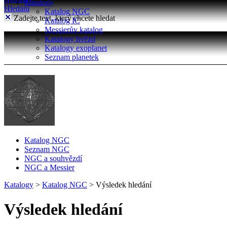
Katalogy
Hledání
Katalog NGC
Zadejte text, který chcete hledat
Katalog IC
Messierův katalog
Katalogy hvězd
Katalogy exoplanet
Seznam planetek
Katalog NGC
Seznam NGC
NGC a souhvězdí
NGC a Messier
Katalogy
>
Katalog NGC
>
Výsledek hledání
Výsledek hledání