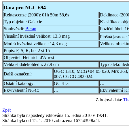
Data pro NGC 694
Rektascenze (2000):
01h 50m 58,6s
Deklinace (200
Typ objektu:
Galaxie
Klasifikace obj
Souhvězdí:
Beran
Poziční úhel:
16
Visuální hvězdná velikost:
13,3 mag
Plošná jasnost:
Modrá hvězdná velikost:
14,3 mag
Velikost objekt
Popis:
F, S, R, bet 2 st 15
Objevitel:
Heinrich d'Arrest
Velikost dalekohledu:
27,9 cm
Typ dalekohled
UGC 1310, MCG+04-05-020, Mrk 363,
Další označení:
007, CGCG 482.024
Ostatní katalogy:
GC 413
…
Ekvivalentní NGC:
…
Ekvivalentní IC
Zdrojová data:
Th
Zpět
Stránka byla naposledy editována 15. ledna 2010 v 19:41.
Stránka byla od 15. 1. 2010 zobrazena 16754399krát.