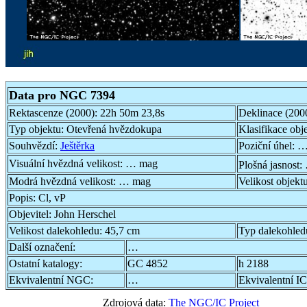
Data pro NGC 7394
Rektascenze (2000):
22h 50m 23,8s
Deklinace (200
Typ objektu:
Otevřená hvězdokupa
Klasifikace obj
Souhvězdí:
Ještěrka
Poziční úhel:
…
Visuální hvězdná velikost:
… mag
Plošná jasnost:
Modrá hvězdná velikost:
… mag
Velikost objekt
Popis:
Cl, vP
Objevitel:
John Herschel
Velikost dalekohledu:
45,7 cm
Typ dalekohled
Další označení:
…
Ostatní katalogy:
GC 4852
h 2188
Ekvivalentní NGC:
…
Ekvivalentní IC
Zdrojová data:
The NGC/IC Project