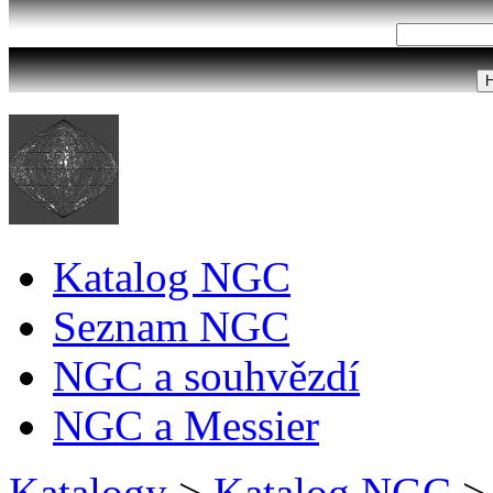
Katalog NGC
Seznam NGC
NGC a souhvězdí
NGC a Messier
Katalogy
>
Katalog NGC
>