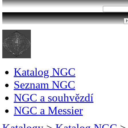
Katalog NGC
Seznam NGC
NGC a souhvězdí
NGC a Messier
Katalogy
>
Katalog NGC
>