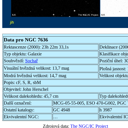
Data pro NGC 7636
Rektascenze (2000):
23h 22m 33,1s
Deklinace (200
Typ objektu:
Galaxie
Klasifikace obj
Souhvězdí:
Sochař
Poziční úhel:
30
Visuální hvězdná velikost:
13,7 mag
Plošná jasnost:
Modrá hvězdná velikost:
14,7 mag
Velikost objekt
Popis:
cF, S, R, sbM
Objevitel:
John Herschel
Velikost dalekohledu:
45,7 cm
Typ dalekohled
Další označení:
MCG-05-55-005, ESO 470-G002, PGC 
Ostatní katalogy:
GC 4948
h 3987
Ekvivalentní NGC:
…
Ekvivalentní IC
Zdrojová data:
The NGC/IC Project