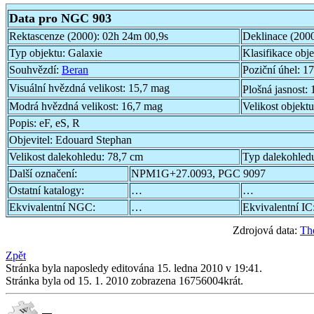
Data pro NGC 903
Rektascenze (2000):
02h 24m 00,9s
Deklinace (200
Typ objektu:
Galaxie
Klasifikace obj
Souhvězdí:
Beran
Poziční úhel:
17
Visuální hvězdná velikost:
15,7 mag
Plošná jasnost:
Modrá hvězdná velikost:
16,7 mag
Velikost objekt
Popis:
eF, eS, R
Objevitel:
Edouard Stephan
Velikost dalekohledu:
78,7 cm
Typ dalekohled
Další označení:
NPM1G+27.0093, PGC 9097
Ostatní katalogy:
…
…
Ekvivalentní NGC:
…
Ekvivalentní IC
Zdrojová data:
Th
Zpět
Stránka byla naposledy editována 15. ledna 2010 v 19:41.
Stránka byla od 15. 1. 2010 zobrazena 16756004krát.