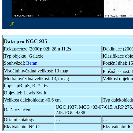
Data pro NGC 935
Rektascenze (2000):
02h 28m 11,2s
Deklinace (200
Typ objektu:
Galaxie
Klasifikace obj
Souhvězdí:
Beran
Poziční úhel:
15
Visuální hvězdná velikost:
13 mag
Plošná jasnost:
Modrá hvězdná velikost:
13,7 mag
Velikost objekt
Popis:
pB, pS, R, * f 6s
Objevitel:
Lewis Swift
Velikost dalekohledu:
40,6 cm
Typ dalekohled
UGC 1937, MCG+03-07-015, ARP 276,
Další označení:
238, PGC 9388
Ostatní katalogy:
…
…
Ekvivalentní NGC:
…
Ekvivalentní IC