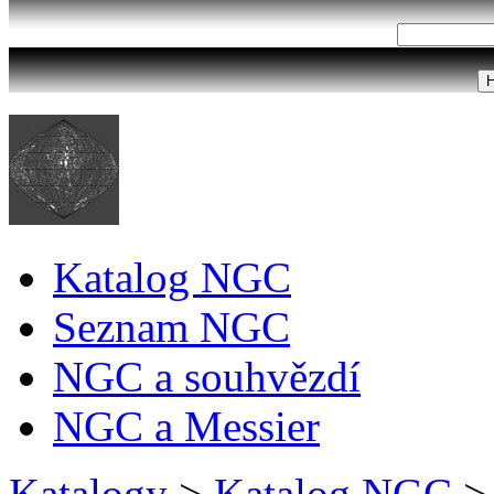
Katalog NGC
Seznam NGC
NGC a souhvězdí
NGC a Messier
Katalogy
>
Katalog NGC
>