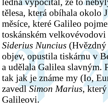
ledna vypočítal, že to neby
tělesa, která obíhala okolo J
měsíce, které Galileo pojm
toskánském velkovévodovi 
Siderius Nuncius
(Hvězdný p
objev, opustila tiskárnu v 
a udělala Galilea slavným. 
tak jak je známe my (Io, E
zavedl
Simon Marius
, kter
Galileovi.