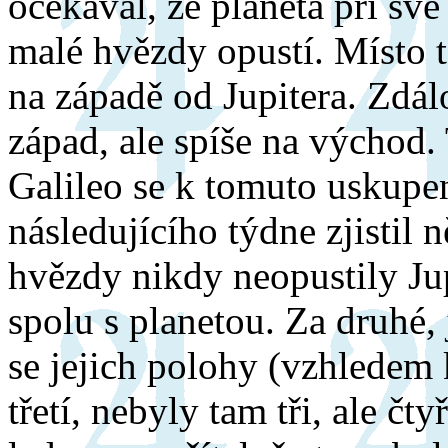
očekával, že planeta při své 
malé hvězdy opustí. Místo 
na západě od Jupitera. Zdál
západ, ale spíše na východ.
Galileo se k tomuto uskupe
následujícího týdne zjistil 
hvězdy nikdy neopustily Jup
spolu s planetou. Za druhé,
se jejich polohy (vzhledem k
třetí, nebyly tam tři, ale čt