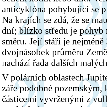
anticyklóna pohybující se 
Na krajích se zdá, že se mat
dní; blízko středu je pohyb
směru. Její stáří je nejméně
dvojnásobek průměru Země.
nachází řada dalších malých
V polárních oblastech Jupi
záře podobné pozemským, k
částicemi vyvrženými z vul