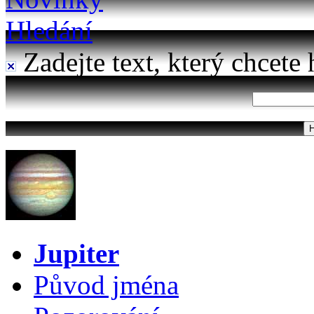
Hledání
Zadejte text, který chcete 
Jupiter
Původ jména