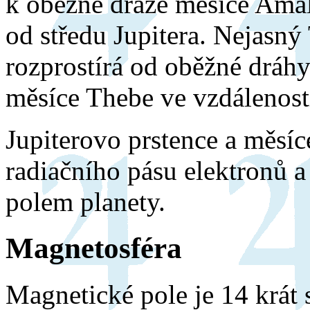
k oběžné dráze měsíce Amal
od středu Jupitera. Nejasný
rozprostírá od oběžné dráh
měsíce Thebe ve vzdálenost
Jupiterovo prstence a měsíc
radiačního pásu elektronů 
polem planety.
Magnetosféra
Magnetické pole je 14 krát 