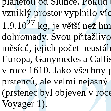
planetou od Slunce. Pokud b
vzniklý prostor vyplnilo ví
27
1,9.10
kg, je větší než hm
dohromady. Svou přitažlivo
měsíců, jejich počet neustále
Europa, Ganymedes a Callis
v roce 1610. Jako všechny p
prstenců, ale velmi nejasný
(prstenec byl objeven v ro
Voyager 1).