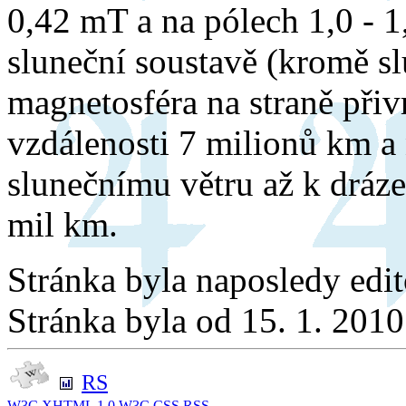
0,42 mT a na pólech 1,0 - 1,
sluneční soustavě (kromě sl
magnetosféra na straně přiv
vzdálenosti 7 milionů km a 
slunečnímu větru až k dráze
mil km.
Stránka byla naposledy edi
Stránka byla od 15. 1. 201
RS
W3C
XHTML 1.0
W3C
CSS
RSS