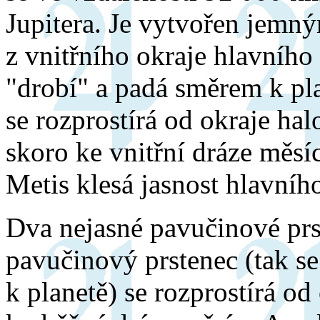
Jupitera. Je vytvořen jemný
z vnitřního okraje hlavního 
"drobí" a padá směrem k pla
se rozprostírá od okraje h
skoro ke vnitřní dráze měsí
Metis klesá jasnost hlavního
Dva nejasné pavučinové prst
pavučinový prstenec (tak se
k planetě) se rozprostírá o