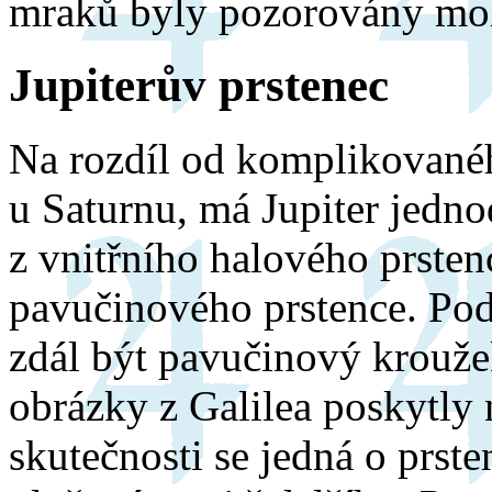
mraků byly pozorovány mohu
Jupiterův prstenec
Na rozdíl od komplikovanéh
u Saturnu, má Jupiter jedno
z vnitřního halového prsten
pavučinového prstence. Po
zdál být pavučinový krouže
obrázky z Galilea poskytly
skutečnosti se jedná o prst