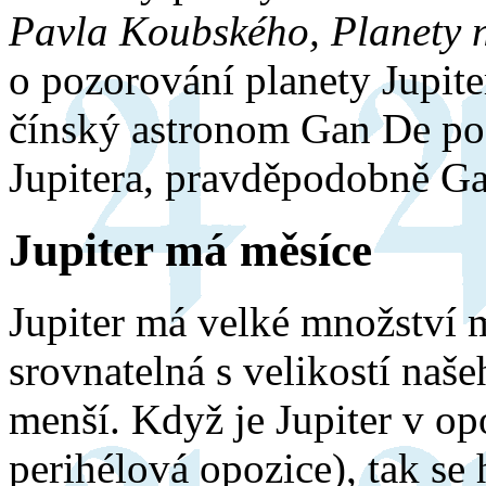
Pavla Koubského, Planety n
o pozorování planety Jupiter
čínský astronom Gan De p
Jupitera, pravděpodobně G
Jupiter má měsíce
Jupiter má velké množství mě
srovnatelná s velikostí naš
menší. Když je Jupiter v opo
perihélová opozice), tak se