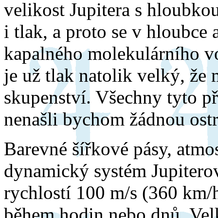
velikost Jupitera s hloubko
i tlak, a proto se v hloubce
kapalného molekulárního vo
je už tlak natolik velký, ž
skupenství. Všechny tyto p
nenašli bychom žádnou ostr
Barevné šířkové pásy, atmos
dynamický systém Jupiterov
rychlostí 100 m/s (360 km/h
během hodin nebo dnů. Velk