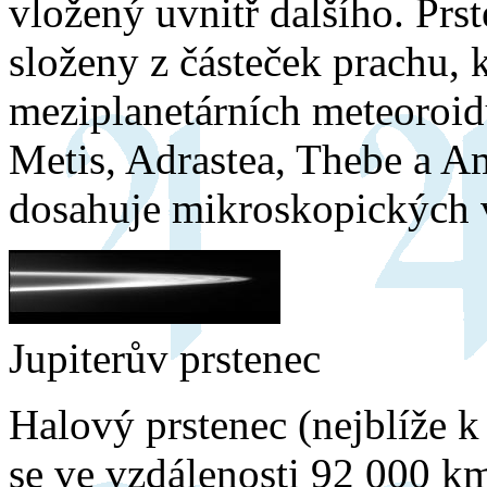
vložený uvnitř dalšího. Prst
složeny z částeček prachu, k
meziplanetárních meteoroidů
Metis, Adrastea, Thebe a A
dosahuje mikroskopických v
Jupiterův prstenec
Halový prstenec (nejblíže k 
se ve vzdálenosti 92 000 k