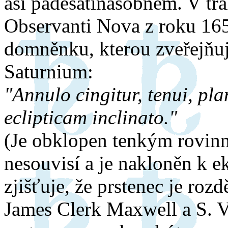
asi padesátinásobném. V tr
Observanti Nova z roku 165
domněnku, kterou zveřejňuj
Saturnium:
"Annulo cingitur, tenui, pl
eclipticam inclinato."
(Je obklopen tenkým rovinn
nesouvisí a je nakloněn k e
zjišťuje, že prstenec je rozd
James Clerk Maxwell a S. V