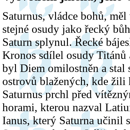
Saturnus, vládce bohů, měl 
stejné osudy jako řecký bů
Saturn splynul. Řecké bájes
Kronos sdílel osudy Titánů 
byl Diem omilostněn a stal
ostrovů blažených, kde žil
Saturnus prchl před vítězn
horami, kterou nazval Latiu
Ianus, který Saturna učini