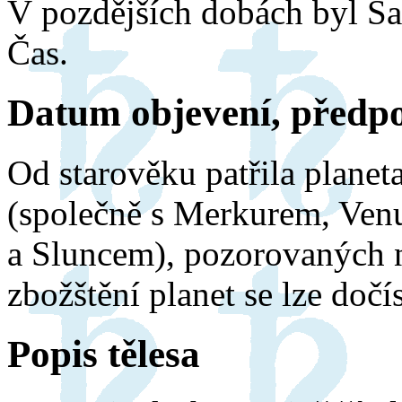
V pozdějších dobách byl S
Čas.
Datum objevení, předpo
Od starověku patřila planet
(společně s Merkurem, Ven
a Sluncem), pozorovaných n
zbožštění planet se lze dočí
Popis tělesa