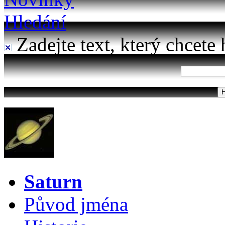
Hledání
Zadejte text, který chcete 
Saturn
Původ jména