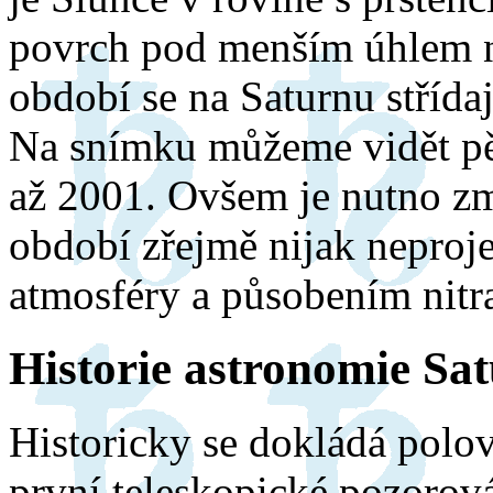
povrch pod menším úhlem ne
období se na Saturnu střídaj
Na snímku můžeme vidět pě
až 2001. Ovšem je nutno zmí
období zřejmě nijak neproj
atmosféry a působením nitr
Historie astronomie Sa
Historicky se dokládá polo
první teleskopické pozorová