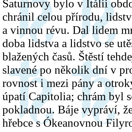
Saturnovy bylo v Itálii obd
chránil celou přírodu, lids
a vinnou révu. Dal lidem mr
doba lidstva a lidstvo se ut
blažených časů. Štěstí tehde
slavené po několik dní v pr
rovnost i mezi pány a otrok
úpatí Capitolia; chrám byl 
pokladnou. Báje vypráví, ž
hřebce s Ókeanovnou Filyr