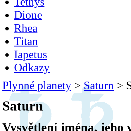
Tethys
Dione
Rhea
Titan
Iapetus
Odkazy
Plynné planety
>
Saturn
>
S
Saturn
Vysvětlení jména, jeho 