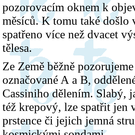
pozorovacím oknem k obje
měsíců. K tomu také došlo 
spatřeno více než dvacet v
tělesa.
Ze Země běžně pozorujeme d
označované A a B, oddělené
Cassiniho dělením. Slabý, j
též krepový, lze spatřit jen
prstence či jejich jemná str
kosmickými sondami.