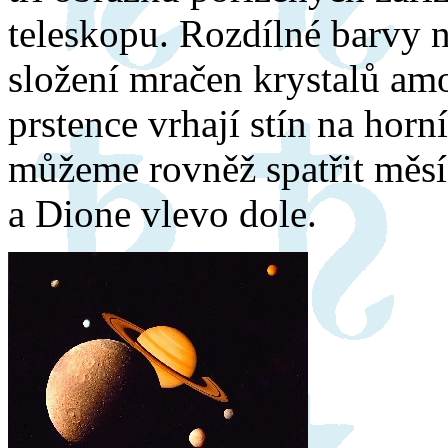
teleskopu. Rozdílné barvy n
složení mračen krystalů amo
prstence vrhají stín na hor
můžeme rovněž spatřit měsí
a Dione vlevo dole.