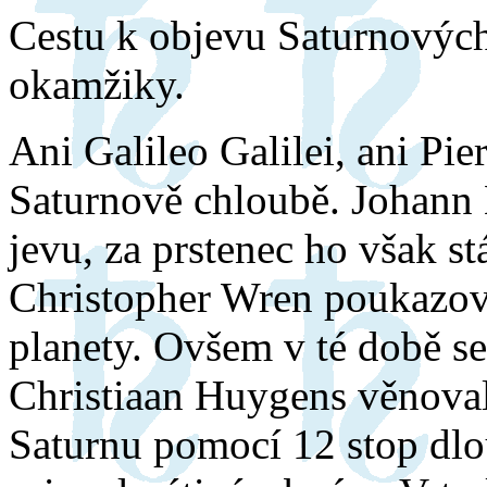
Cestu k objevu Saturnových 
okamžiky.
Ani Galileo Galilei, ani Pie
Saturnově chloubě. Johann H
jevu, za prstenec ho však s
Christopher Wren poukazov
planety. Ovšem v té době s
Christiaan Huygens věnova
Saturnu pomocí 12 stop dlo