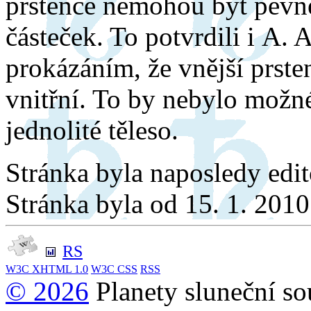
prstence nemohou být pevné
částeček. To potvrdili i A. A
prokázáním, že vnější prste
vnitřní. To by nebylo možné
jednolité těleso.
Stránka byla naposledy edi
Stránka byla od 15. 1. 201
RS
W3C
XHTML 1.0
W3C
CSS
RSS
© 2026
Planety sluneční so