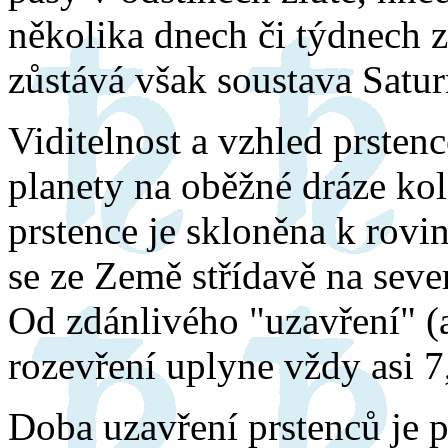
několika dnech či týdnech z
zůstává však soustava Satu
Viditelnost a vzhled prsten
planety na oběžné dráze ko
prstence je skloněna k rov
se ze Země střídavě na sever
Od zdánlivého "uzavření" (
rozevření uplyne vždy asi 7
Doba uzavření prstenců je