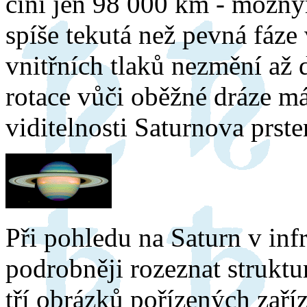
činí jen 98 000 km - možný
spíše tekutá než pevná fáze 
vnitřních tlaků nezmění až 
rotace vůči oběžné dráze m
viditelnosti Saturnova prste
Při pohledu na Saturn v in
podrobněji rozeznat struktu
tří obrázků pořízených za