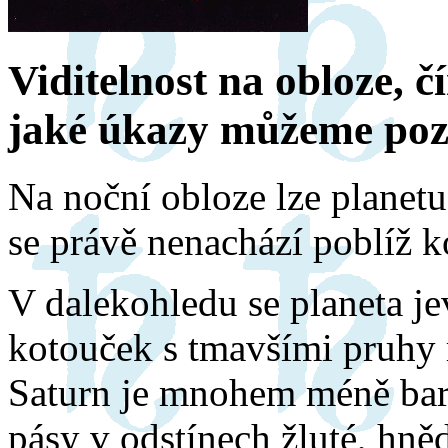
Viditelnost na obloze, 
jaké úkazy můžeme poz
Na noční obloze lze planet
se právě nenachází poblíž 
V dalekohledu se planeta je
kotouček s tmavšími pruhy
Saturn je mnohem méně barv
pásy v odstínech žluté, hněd