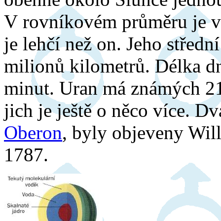
V rovníkovém průměru je v
je lehčí než on. Jeho středn
milionů kilometrů. Délka d
minut. Uran má známých 21 
jich je ještě o něco více. D
Oberon
, byly objeveny Wil
1787.