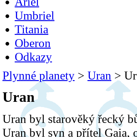
Ariel
Umbriel
Titania
Oberon
Odkazy
Plynné planety
>
Uran
>
Ur
Uran
Uran byl starověký řecký bů
Uran byl syn a přítel Gaia, 