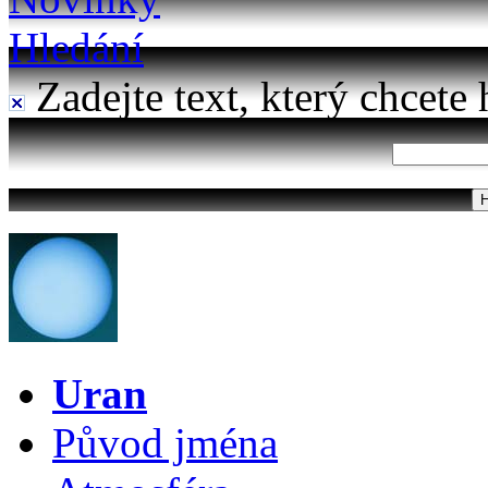
Hledání
Zadejte text, který chcete 
Uran
Původ jména