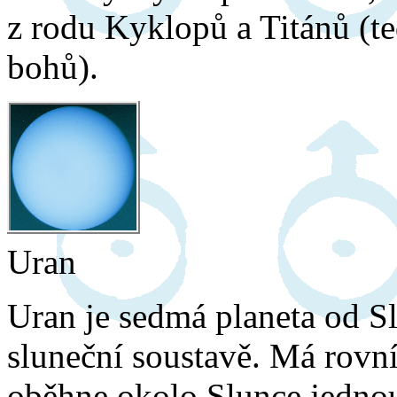
z rodu Kyklopů a Titánů (
bohů).
Uran
Uran je sedmá planeta od Slu
sluneční soustavě. Má rovn
oběhne okolo Slunce jednou