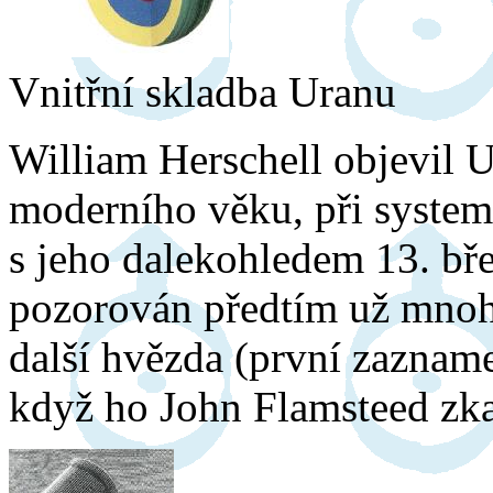
Vnitřní skladba Uranu
William Herschell objevil U
moderního věku, při syste
s jeho dalekohledem 13. bř
pozorován předtím už mnoho
další hvězda (první zazname
když ho John Flamsteed zka