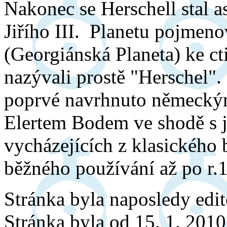
Nakonec se Herschell stal 
Jiřího III. Planetu pojmeno
(Georgiánská Planeta) ke cti
nazývali prostě "Herschel"
poprvé navrhnuto německ
Elertem Bodem ve shodě s j
vycházejících z klasického b
běžného používání až po r.
Stránka byla naposledy edi
Stránka byla od 15. 1. 201