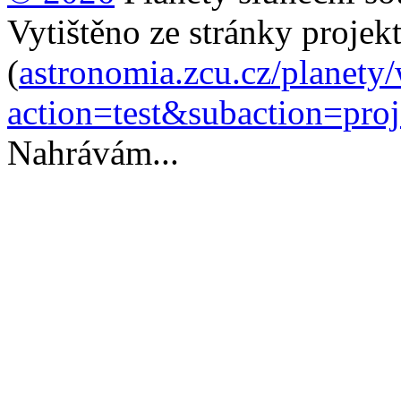
Vytištěno ze stránky projek
(
astronomia.zcu.cz/planety
action=test&subaction=pro
Nahrávám...