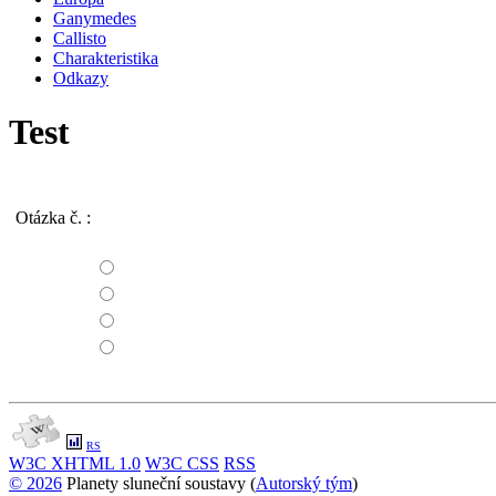
Ganymedes
Callisto
Charakteristika
Odkazy
Test
Otázka č.
:
RS
W3C
XHTML 1.0
W3C
CSS
RSS
© 2026
Planety sluneční soustavy (
Autorský tým
)