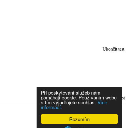
Ukončit test
Při poskytování služeb nám
pomáhají cookie. Používáním webu
..další
Vyhodnotit test
s tím vyjadřujete souhlas.
Více
informací.
Rozumím