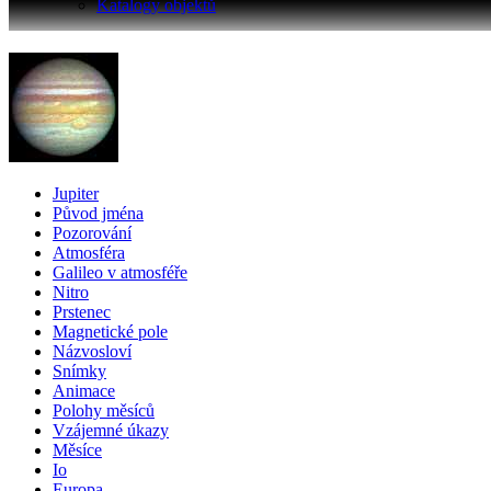
Katalogy objektů
Jupiter
Původ jména
Pozorování
Atmosféra
Galileo v atmosféře
Nitro
Prstenec
Magnetické pole
Názvosloví
Snímky
Animace
Polohy měsíců
Vzájemné úkazy
Měsíce
Io
Europa