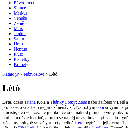
Původ jmen
Slunce
Merkur
Venuše
Země
Mars
Jupiter
Saturn
Uran
Neptun
Pluto
Planetky
Komety
Katalogy
>
Názvosloví
>
Létó
Létó
Létó
, dcera
Títána
Koia a
Títánky
Foiby
;
Zeus
našel zalíbení v Létě 
pronásledovala Létu nejprudší nenávistí. Na bohyni
Gáii
si vynutila p
útočiště; dva venkované ji dokonce odehnali od pramene vody, aby ne
plul na mořské hladině, a proto se na něj nevztahovala přísaha bohyn
Všechny bohyně se sešly u Léty, jedině
Héra
nepřišla a její dcera
Eile
přivedla
Eileithyii
. Létó pak ihned lehce porodila
Apollóna
. Devátý d