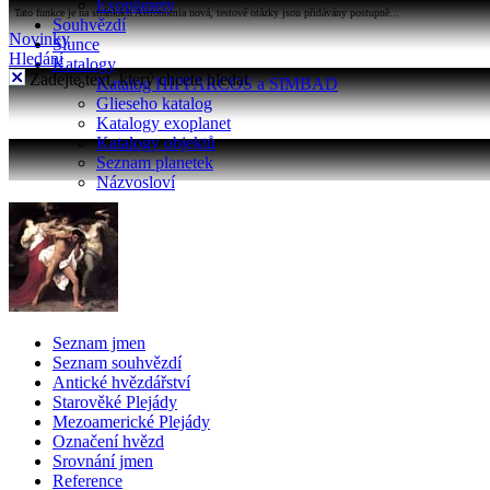
Exoplanety
Tato funkce je na stránkách Astronomia nová, testové otázky jsou přidávány postupně...
Souhvězdí
Novinky
Slunce
Hledání
Katalogy
Zadejte text, který chcete hledat
Katalog HIPPARCOS a SIMBAD
Glieseho katalog
Katalogy exoplanet
Katalogy objektů
Seznam planetek
Názvosloví
Seznam jmen
Seznam souhvězdí
Antické hvězdářství
Starověké Plejády
Mezoamerické Plejády
Označení hvězd
Srovnání jmen
Reference