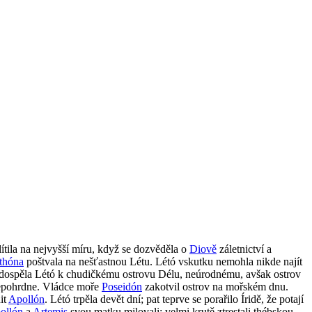
lítila na nejvyšší míru, když se dozvěděla o
Diově
záletnictví a
thóna
poštvala na nešťastnou Létu. Létó vskutku nemohla nikde najít
ě dospěla Létó k chudičkému ostrovu Délu, neúrodnému, avšak ostrov
epohrdne. Vládce moře
Poseidón
zakotvil ostrov na mořském dnu.
it
Apollón
. Létó trpěla devět dní; pat teprve se porařilo Íridě, že potají
ollón
a
Artemis
svou matku milovali; velmi krutě ztrestali thébskou