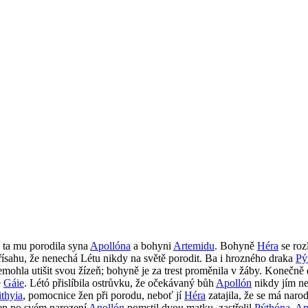
a ta mu porodila syna
Apollóna
a bohyni
Artemidu
. Bohyně
Héra
se roz
řísahu, že nenechá Létu nikdy na světě porodit. Ba i hrozného draka
Pý
mohla utišit svou žízeň; bohyně je za trest proměnila v žáby. Konečn
ě
Gáie
. Létó přislíbila ostrůvku, že očekávaný bůh
Apollón
nikdy jím n
ithyia
, pomocnice žen při porodu, neboť jí
Héra
zatajila, že se má narod
en po svém narození
Apollón
pomstil dvou matku, zastřelil
Pýthóna
.
Ap