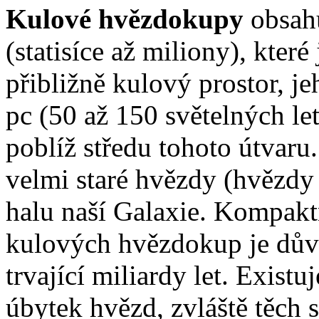
Kulové hvězdokupy
obsah
(statisíce až miliony), které 
přibližně kulový prostor, j
pc (50 až 150 světelných le
poblíž středu tohoto útvar
velmi staré hvězdy (hvězdy 
halu naší Galaxie. Kompakt
kulových hvězdokup je důvo
trvající miliardy let. Exist
úbytek hvězd, zvláště těch 