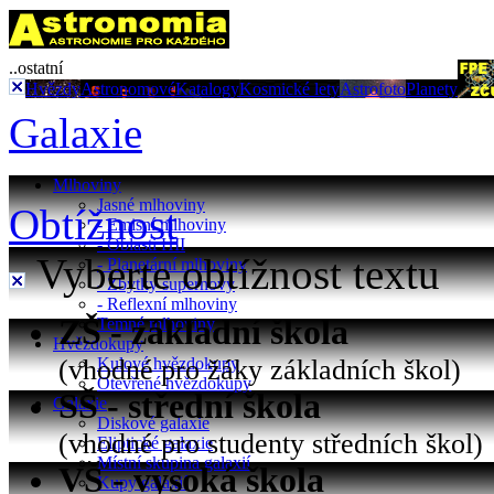
..ostatní
Hvězdy
Astronomové
Katalogy
Kosmické lety
Astrofoto
Planety
Galaxie
Mlhoviny
Jasné mlhoviny
Obtížnost
- Emisní mlhoviny
- Oblasti HII
Vyberte obtížnost textu
- Planetární mlhoviny
- Zbytky supernovy
- Reflexní mlhoviny
ZŠ - základní škola
Temné mlhoviny
Hvězdokupy
(vhodné pro žáky základních škol)
Kulové hvězdokupy
Otevřené hvězdokupy
SŠ - střední škola
Galaxie
Diskové galaxie
(vhodné pro studenty středních škol)
Eliptické galaxie
Místní skupina galaxií
VŠ - vysoká škola
Kupy galaxií