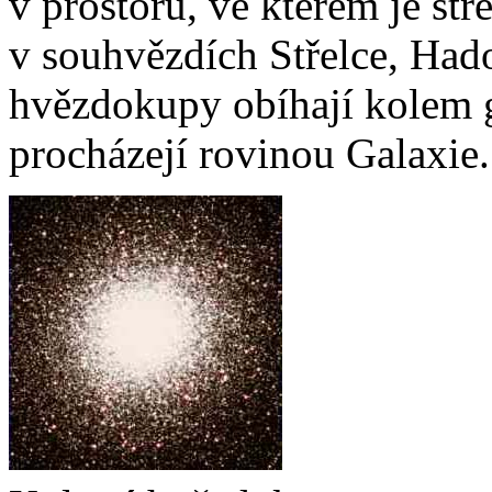
v prostoru, ve kterém je stř
v souhvězdích Střelce, Had
hvězdokupy obíhají kolem g
procházejí rovinou Galaxie.