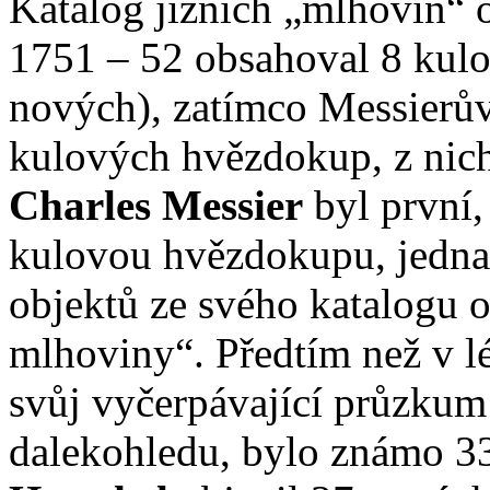
Katalog jižních „mlhovin“
1751 – 52 obsahoval 8 kul
nových), zatímco Messierů
kulových hvězdokup, z nic
Charles Messier
byl první,
kulovou hvězdokupu, jedna
objektů ze svého katalogu 
mlhoviny“. Předtím než v l
svůj vyčerpávající průzku
dalekohledu, bylo známo 3