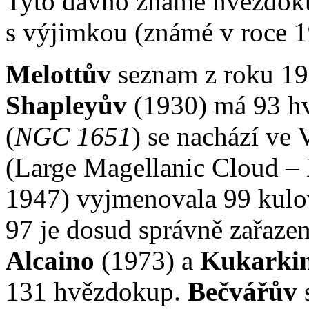
Tyto dávno známé hvězdokup
s výjimkou (známé v roce 
Melottův
seznam z roku 19
Shapleyův
(1930) má 93 hv
(
NGC 1651
) se nachází ve
(Large Magellanic Cloud 
1947) vyjmenovala 99 kulo
97 je dosud správně zařaze
Alcaino
(1973) a
Kukarki
131 hvězdokup.
Bečvářův