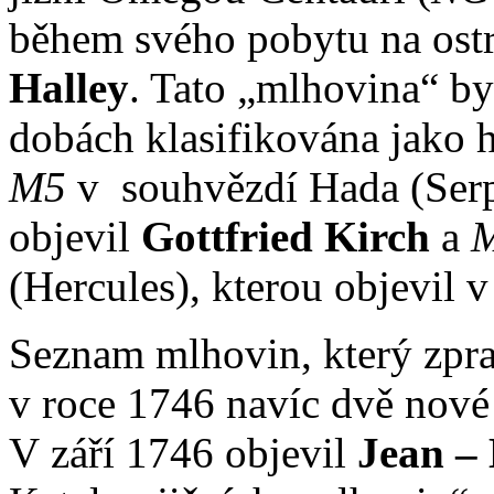
během svého pobytu na ostr
Halley
. Tato „mlhovina“ by
dobách klasifikována jako h
M5
v souhvězdí Hada (Serp
objevil
Gottfried Kirch
a
(Hercules), kterou objevil 
Seznam mlhovin, který zpr
v roce 1746 navíc dvě nov
V září 1746 objevil
Jean –