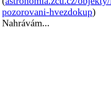
(
astronomia.zcu.cz/objekty
pozorovani-hvezdokup
)
Nahrávám...