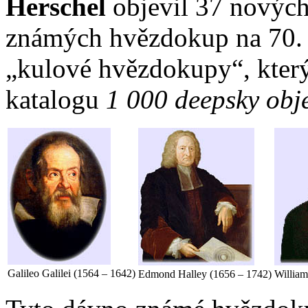
Herschel
objevil 37 nových
známých hvězdokup na 70. 
„kulové hvězdokupy“, kter
katalogu
1 000 deepsky obj
Galileo Galilei (1564 – 1642)
Edmond Halley (1656 – 1742)
William