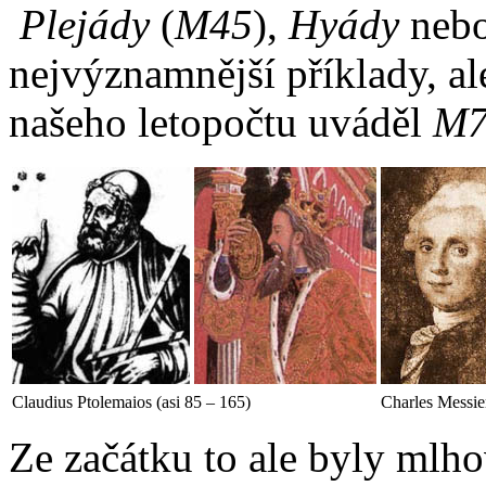
Plejády
(
M45
),
Hyády
neb
nejvýznamnější příklady, a
našeho letopočtu uváděl
M
Claudius Ptolemaios (asi 85 – 165)
Charles Messier
Ze začátku to ale byly mlh