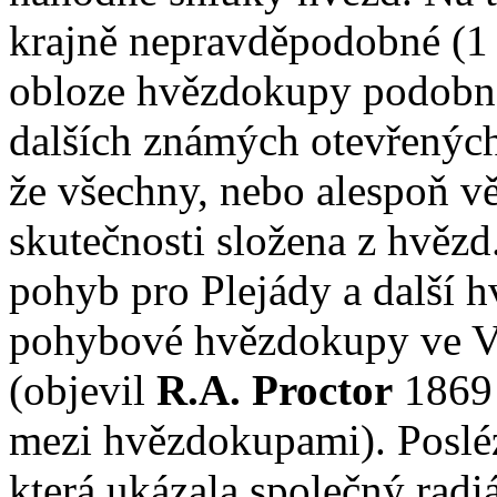
krajně nepravděpodobné (1 
obloze hvězdokupy podobné
dalších známých otevřených
že všechny, nebo alespoň v
skutečnosti složena z hvězd
pohyb pro Plejády a další h
pohybové hvězdokupy ve V
(objevil
R.A. Proctor
1869 
mezi hvězdokupami). Posléz
která ukázala společný radi