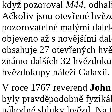
když pozoroval
M44
, odhal
Ačkoliv jsou otevřené hvěz
pozorovatelné malými dale
objeveno až s novějšími da
obsahuje 27 otevřených hvě
známo dalších 32 hvězdoku
hvězdokupy náleží Galaxii.
V roce 1767 reverend
John
byly pravděpodobně fyzikál
náhodné shluky hvězd. Na t