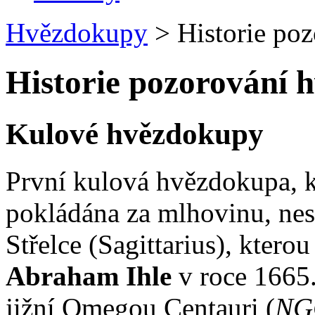
Hvězdokupy
>
Historie po
Historie pozorování 
Kulové hvězdokupy
První kulová hvězdokupa, kt
pokládána za mlhovinu, ne
Střelce (Sagittarius), kter
Abraham Ihle
v roce 1665.
jižní Omegou Centauri (
NG