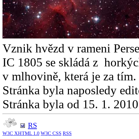
Vznik hvězd v rameni Perse
IC 1805 se skládá z horkých
v mlhovině, která je za tím.
Stránka byla naposledy edi
Stránka byla od 15. 1. 201
RS
W3C
XHTML 1.0
W3C
CSS
RSS