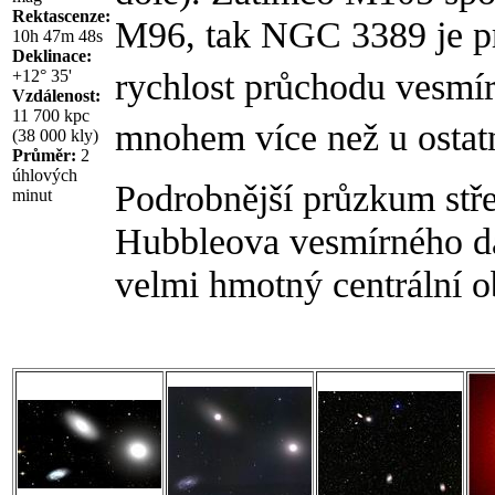
Rektascenze:
M96, tak NGC 3389 je pr
10h 47m 48s
Deklinace:
rychlost průchodu vesmír
+12° 35'
Vzdálenost:
11 700 kpc
mnohem více než u ostat
(38 000 kly)
Průměr:
2
úhlových
Podrobnější průzkum stře
minut
Hubbleova vesmírného dal
velmi hmotný centrální o