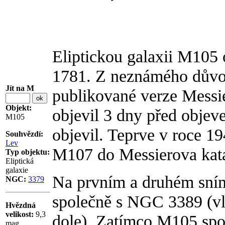
Eliptickou galaxii M105 
1781. Z neznámého důvod
Jít na M
publikované verze Messie
Objekt:
objevil 3 dny před objev
M105
objevil. Teprve v roce 1
Souhvězdí:
Lev
M107 do Messierova kat
Typ objektu:
Eliptická
galaxie
Na prvním a druhém sním
NGC:
3379
společně s NGC 3389 (v
Hvězdná
velikost:
9,3
dole). Zatímco M105 spo
mag