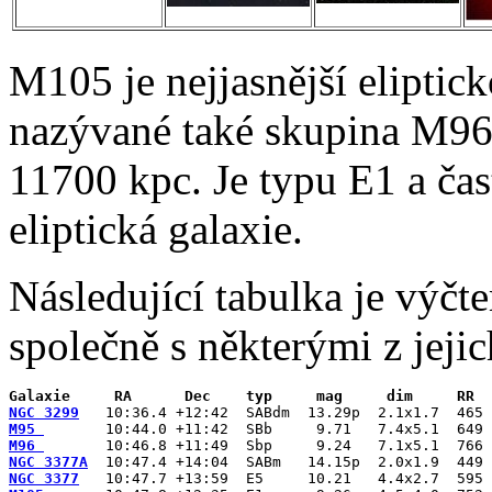
M105 je nejjasnější eliptick
nazývané také skupina M96,
11700 kpc. Je typu E1 a čas
eliptická galaxie.
Následující tabulka je výčt
společně s některými z jejic
Galaxie     RA      Dec    typ     mag     dim     RR
NGC 3299
M95 
M96 
NGC 3377A
NGC 3377