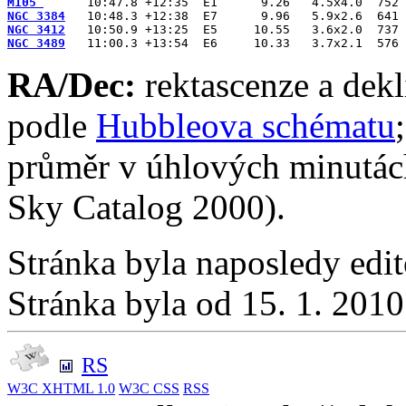
M105 
NGC 3384
NGC 3412
NGC 3489
RA/Dec:
rektascenze a dekl
podle
Hubbleova schématu
průměr v úhlových minutá
Sky Catalog 2000).
Stránka byla naposledy edi
Stránka byla od 15. 1. 201
RS
W3C
XHTML 1.0
W3C
CSS
RSS