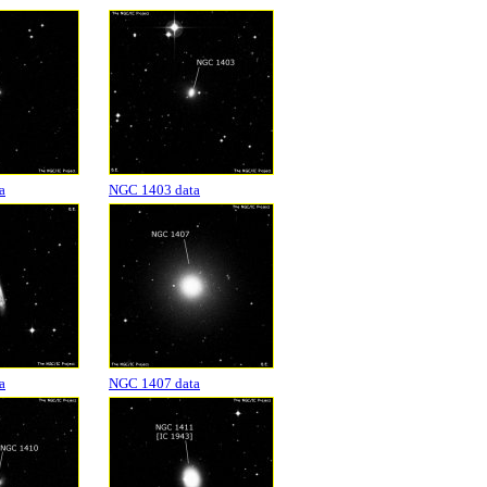
a
NGC 1403 data
a
NGC 1407 data