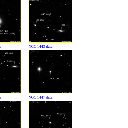
a
NGC 1443 data
a
NGC 1447 data