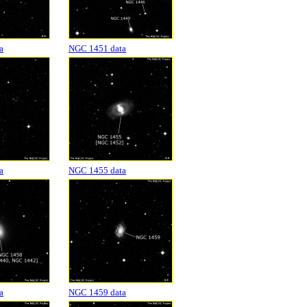
a
NGC 1451 data
a
NGC 1455 data
a
NGC 1459 data