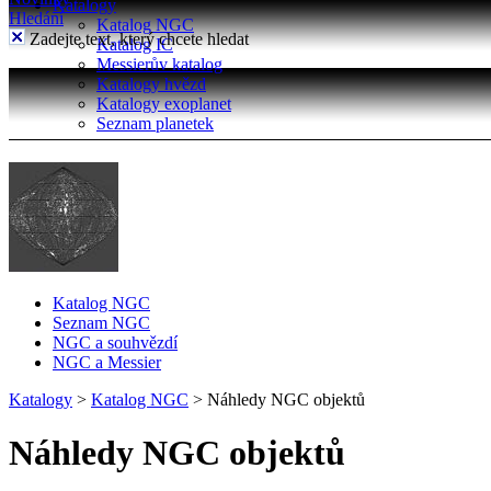
Katalogy
Hledání
Katalog NGC
Zadejte text, který chcete hledat
Katalog IC
Messierův katalog
Katalogy hvězd
Katalogy exoplanet
Seznam planetek
Katalog NGC
Seznam NGC
NGC a souhvězdí
NGC a Messier
Katalogy
>
Katalog NGC
>
Náhledy NGC objektů
Náhledy NGC objektů