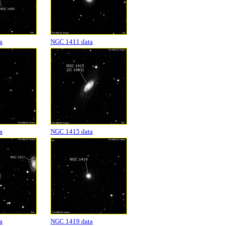
a
NGC 1411 data
a
NGC 1415 data
a
NGC 1419 data