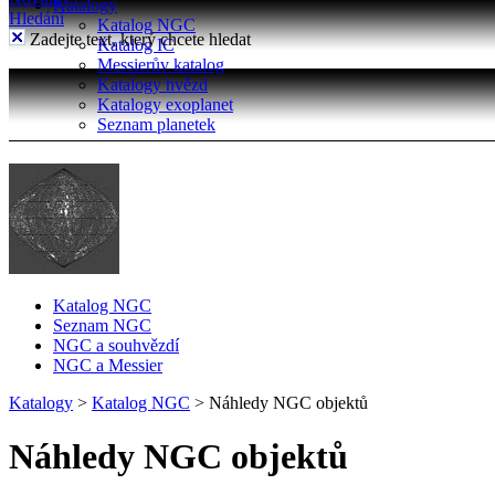
Katalogy
Hledání
Katalog NGC
Zadejte text, který chcete hledat
Katalog IC
Messierův katalog
Katalogy hvězd
Katalogy exoplanet
Seznam planetek
Katalog NGC
Seznam NGC
NGC a souhvězdí
NGC a Messier
Katalogy
>
Katalog NGC
>
Náhledy NGC objektů
Náhledy NGC objektů