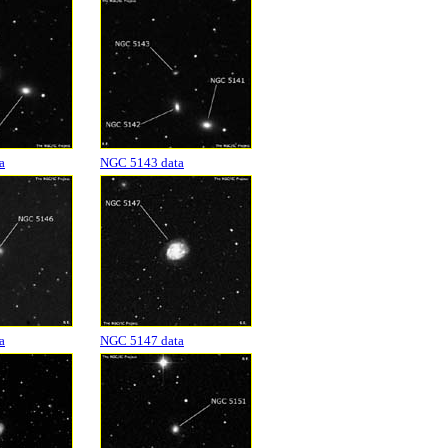
a
NGC 5143 data
a
NGC 5147 data