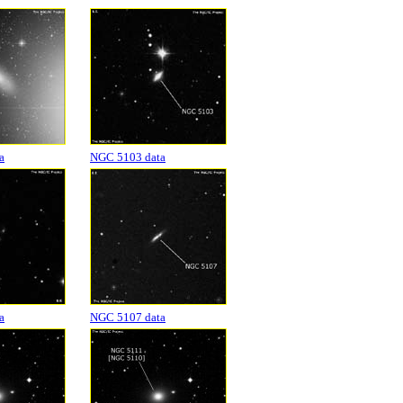
a
NGC 5103 data
a
NGC 5107 data