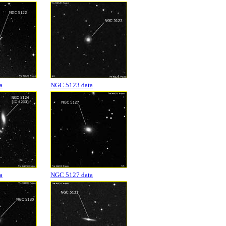
a
NGC 5123 data
a
NGC 5127 data