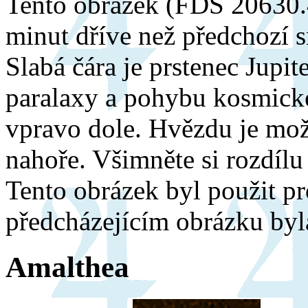
Tento obrázek (FDS 20630.4
minut dříve než předchozí s
Slabá čára je prstenec Jupi
paralaxy a pohybu kosmické 
vpravo dole. Hvězdu je možn
nahoře. Všimněte si rozdílu
Tento obrázek byl použit pr
předcházejícím obrázku byl
Amalthea