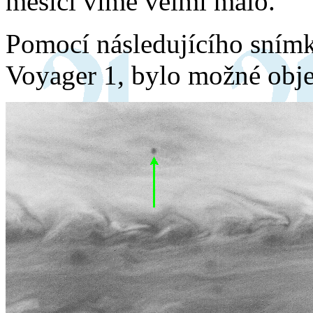
měsíci víme velmi málo.
Pomocí následujícího sním
Voyager 1, bylo možné objev