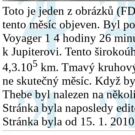
Toto je jeden z obrázků (F
tento měsíc objeven. Byl p
Voyager 1 4 hodiny 26 minu
k Jupiterovi. Tento širokoú
5
4,3.10
km. Tmavý kruhový 
ne skutečný měsíc. Když byl
Thebe byl nalezen na několi
Stránka byla naposledy edi
Stránka byla od 15. 1. 201