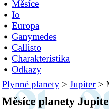
Měsíce
Io
Europa
Ganymedes
Callisto
Charakteristika
Odkazy
Plynné planety
>
Jupiter
>
M
Měsíce planety Jupite