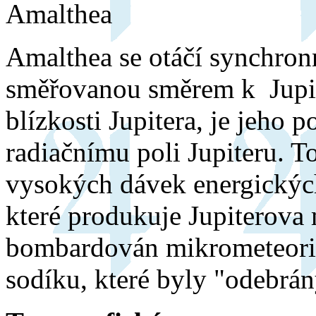
Amalthea
Amalthea se otáčí synchron
směřovanou směrem k Jupite
blízkosti Jupitera, je jeho
radiačnímu poli Jupiteru. T
vysokých dávek energických
které produkuje Jupiterova 
bombardován mikrometeority
sodíku, které byly "odebrán