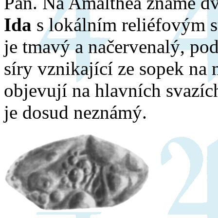
Pan. Na Amalthea známe dv
Ida
s lokálním reliéfovým 
je tmavý a načervenalý, po
síry vznikající ze sopek na 
objevují na hlavních svazíc
je dosud neznámý.