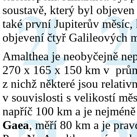
soustavě, který byl objeve
také první Jupiterův měsíc,
objevení čtyř Galileových 
Amalthea je neobyčejně nep
270 x 165 x 150 km v průmě
z nichž některé jsou relati
v souvislosti s velikostí mě
napříč 100 km a je nejméně 
Gaea
, měří 80 km a je pra