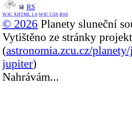
RS
W3C
XHTML 1.0
W3C
CSS
RSS
© 2026
Planety sluneční so
Vytištěno ze stránky projek
(
astronomia.zcu.cz/planety/
jupiter
)
Nahrávám...