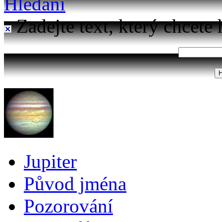
Hledání
Zadejte text, který chcete 
Jupiter
Původ jména
Pozorování