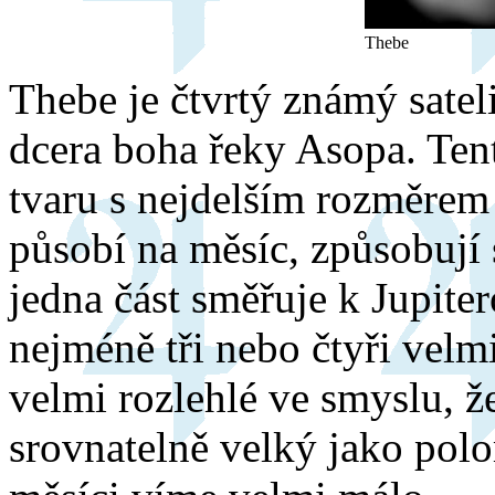
Thebe
Thebe je čtvrtý známý sateli
dcera boha řeky Asopa. Tent
tvaru s nejdelším rozměrem 
působí na měsíc, způsobují s
jedna část směřuje k Jupite
nejméně tři nebo čtyři velmi
velmi rozlehlé ve smyslu, že
srovnatelně velký jako pol